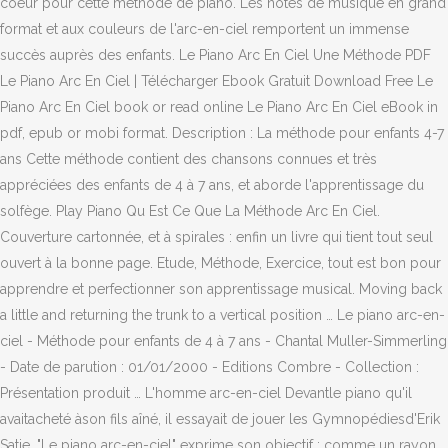
coeur pour cette méthode de piano. Les notes de musique en grand
format et aux couleurs de l'arc-en-ciel remportent un immense
succès auprès des enfants. Le Piano Arc En Ciel Une Méthode PDF
Le Piano Arc En Ciel | Télécharger Ebook Gratuit Download Free Le
Piano Arc En Ciel book or read online Le Piano Arc En Ciel eBook in
pdf, epub or mobi format. Description : La méthode pour enfants 4-7
ans Cette méthode contient des chansons connues et très
appréciées des enfants de 4 à 7 ans, et aborde l'apprentissage du
solfège. Play Piano Qu Est Ce Que La Méthode Arc En Ciel.
Couverture cartonnée, et à spirales : enfin un livre qui tient tout seul
ouvert à la bonne page. Etude, Méthode, Exercice, tout est bon pour
apprendre et perfectionner son apprentissage musical. Moving back
a little and returning the trunk to a vertical position … Le piano arc-en-
ciel - Méthode pour enfants de 4 à 7 ans - Chantal Muller-Simmerling
- Date de parution : 01/01/2000 - Editions Combre - Collection :
Présentation produit … L'homme arc-en-ciel Devantle piano qu'il
avaitacheté àson fils aîné, il essayait de jouer les Gymnopédiesd'Erik
Satie. "Le piano arc-en-ciel" exprime son objectif : comme un rayon