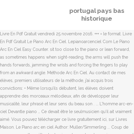
portugal pays bas
historique
Livre En Pdf Gratuit vendredi 25 novembre 2016. +++ = le format. Livre
En Pdf Gratuit Le Piano Arc En Ciel. Lepianoarcenciel Com Le Piano
Arc En Ciel Easy Counter. sit too close to the piano or lean forward,
as sometimes happens when sight-reading, the arms will push the
hands forwards, jamming the wrists and forcing the fingers to play
from an awkward angle. Méthode Arc En Ciel. Au contact de mes
élèves, premiers utilisateurs de la méthode, j’ai acquis trois
convictions: • Même lorsqu’ils débutent, les élèves doivent
apprendre des morceaux mélodieux, afin de développer leur
musicalité, leur phrasé et leur sens du beau son . ... L'homme arc-en-
ciel Devantle piano … Ce devait être le seulmusicien qu'il ait vraiment
aimé. Vous pouvez télécharger ce livre gratuitement ici, sur Livres
Maison. Le Piano arc en ciel Author: Muller/Simmerling ... Coup de