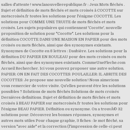
salles d'attente ! www.lanouvellerepublique.fr : Jeux Mots fléchés .
Sujet et définition de mots fléchés et mots croisés â COCOTTE sur
motscroisés.fr toutes les solutions pour l'énigme COCOTTE. Les
solutions pour COMME UNE TRUITE de mots fléchés et mots
croisés. Les sujets populaires qui contiennent 'Cocotte', nouvelle
proposition de solution pour "Cocotte". Les solutions pour la
définition COCOTTE DANS UNE MAISON EN PAPIER pour des mots
croisés ou mots fléchés, ainsi que des synonymes existants.
Synonymes de Cocotte en 8 lettres : Daubière. Les solutions pour la
définition DU PAPIER EN ROULEAU pour des mots croisés ou mots
fléchés, ainsi que des synonymes existants. CommeUneFleche.com
Accueil Rechercher. Ici vous pouvez proposer une autre solution.
PAPIER: ON EN FAIT DES COCOTTES: POULAILLER: IL ABRITE DES
COCOTTES: Je propose une nouvelle solution ! Nous aimerions
vous remercier de votre visite. Qu'elles peuvent être les solutions
possibles ? Solutions de mots fléchés Solutions de mots croisés
Dernières definitions. Sujet et définition de mots fléchés et mots
croisés â BEAU PAPIER sur motscroisés.fr toutes les solutions pour
l'énigme BEAU PAPIER. Définition ou synonyme. On a trouvÃ© 32
solutions pour: Découvrez les bonnes réponses, synonymes et
autres mots utiles Pour chaque graphie, 3 fiches : le mot fléché, sa
version "avec aide" et la correction (l'impression de celle-ci peut