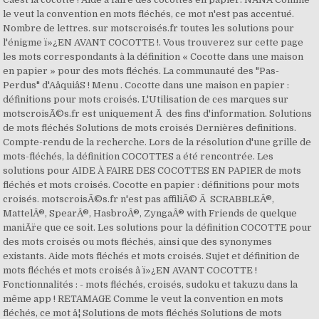
le veut la convention en mots fléchés, ce mot n'est pas accentué.
Nombre de lettres. sur motscroisés.fr toutes les solutions pour
l'énigme ï»¿EN AVANT COCOTTE !. Vous trouverez sur cette page
les mots correspondants à la définition « Cocotte dans une maison
en papier » pour des mots fléchés. La communauté des "Pas-
Perdus" d'AâquiâS ! Menu . Cocotte dans une maison en papier :
définitions pour mots croisés. L'Utilisation de ces marques sur
motscroisÃ©s.fr est uniquement Ã des fins d'information. Solutions
de mots fléchés Solutions de mots croisés Dernières definitions.
Compte-rendu de la recherche. Lors de la résolution d'une grille de
mots-fléchés, la définition COCOTTES a été rencontrée. Les
solutions pour AIDE À FAIRE DES COCOTTES EN PAPIER de mots
fléchés et mots croisés. Cocotte en papier : définitions pour mots
croisés. motscroisÃ©s.fr n'est pas affiliÃ© Ã SCRABBLEÂ®,
MattelÂ®, SpearÂ®, HasbroÂ®, ZyngaÂ® with Friends de quelque
maniÃ¨re que ce soit. Les solutions pour la définition COCOTTE pour
des mots croisés ou mots fléchés, ainsi que des synonymes
existants. Aide mots fléchés et mots croisés. Sujet et définition de
mots fléchés et mots croisés â ï»¿EN AVANT COCOTTE !
Fonctionnalités : - mots fléchés, croisés, sudoku et takuzu dans la
même app ! RETAMAGE Comme le veut la convention en mots
fléchés, ce mot â¦ Solutions de mots fléchés Solutions de mots