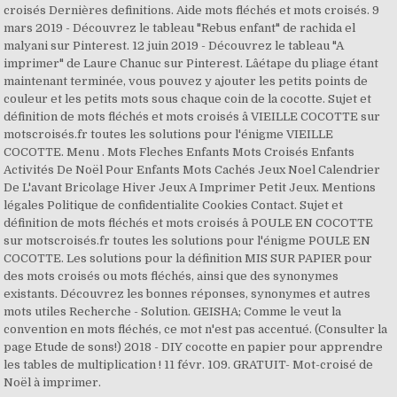
croisés Dernières definitions. Aide mots fléchés et mots croisés. 9
mars 2019 - Découvrez le tableau "Rebus enfant" de rachida el
malyani sur Pinterest. 12 juin 2019 - Découvrez le tableau "A
imprimer" de Laure Chanuc sur Pinterest. Lâétape du pliage étant
maintenant terminée, vous pouvez y ajouter les petits points de
couleur et les petits mots sous chaque coin de la cocotte. Sujet et
définition de mots fléchés et mots croisés â VIEILLE COCOTTE sur
motscroisés.fr toutes les solutions pour l'énigme VIEILLE
COCOTTE. Menu . Mots Fleches Enfants Mots Croisés Enfants
Activités De Noël Pour Enfants Mots Cachés Jeux Noel Calendrier
De L'avant Bricolage Hiver Jeux A Imprimer Petit Jeux. Mentions
légales Politique de confidentialite Cookies Contact. Sujet et
définition de mots fléchés et mots croisés â POULE EN COCOTTE
sur motscroisés.fr toutes les solutions pour l'énigme POULE EN
COCOTTE. Les solutions pour la définition MIS SUR PAPIER pour
des mots croisés ou mots fléchés, ainsi que des synonymes
existants. Découvrez les bonnes réponses, synonymes et autres
mots utiles Recherche - Solution. GEISHA; Comme le veut la
convention en mots fléchés, ce mot n'est pas accentué. (Consulter la
page Etude de sons!) 2018 - DIY cocotte en papier pour apprendre
les tables de multiplication ! 11 févr. 109. GRATUIT- Mot-croisé de
Noël à imprimer.