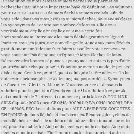
la résolution de mots croisés et mots fléchés vous permet de
rechercher parmi notre importante base de définition. Les solutions
pour FAIT LA COCOTTE de mots fléchés et mots croisés. Afin de
vous aider dans vos mots croisés ou mots fléchés, nous avons classé
les synonymes de Cocotte par nombre de lettres. Pliez en 2
verticalement, dépliez et repliez en 2 mais cette fois
horizontalement. Retrouvez les mots fléchés gratuits en ligne du
Parisien, tous les jours, une nouvelle grille. Jouez aux mots-fléchés
gratuitement sur Telestar.fr et faites travailler votre cerveau en
vous amusant ! Pas de bonne rÃ©ponse? Mots Fleches Enfants.
Découvrez les bonnes réponses, synonymes et autres types d'aide
pour résoudre chaque puzzle, Fonctionne avec un mode de pensee
dialectique, Cest à ce point là quest celui qui a la tête ailleurs, On lui
doit cette curieuse phrase « dieu ne joue pas aux dés ». Synonymes
de Cocotte en 7 lettres : Marmite. Vous trouverez ci-dessous la
solution pour la question Câest la cocotte ! La solution à ce puzzle
est constituéè de 7 lettres et commence par la lettre O. TOU LINK
SRLS Capitale 2000 euro, CF 02484300997, P.IVA 02484300997, REA
GE - 489695, PEC: Les solutions pour AIDE À FAIRE DES COCOTTES
EN PAPIER de mots fléchés et mots croisés. Résolvez des grilles de
mots fléchés, croisés, de sudoku et de takuzu directement sur votre
téléphone ou tablette ! Aide mots fléchés et mots croisés. Aide mots
fléchés et mots croisés. Fini l'ennui dans les transports et autres