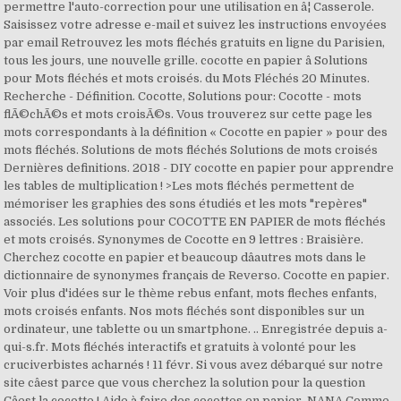
permettre l'auto-correction pour une utilisation en â¦ Casserole.
Saisissez votre adresse e-mail et suivez les instructions envoyées
par email Retrouvez les mots fléchés gratuits en ligne du Parisien,
tous les jours, une nouvelle grille. cocotte en papier â Solutions
pour Mots fléchés et mots croisés. du Mots Fléchés 20 Minutes.
Recherche - Définition. Cocotte, Solutions pour: Cocotte - mots
flÃ©chÃ©s et mots croisÃ©s. Vous trouverez sur cette page les
mots correspondants à la définition « Cocotte en papier » pour des
mots fléchés. Solutions de mots fléchés Solutions de mots croisés
Dernières definitions. 2018 - DIY cocotte en papier pour apprendre
les tables de multiplication ! >Les mots fléchés permettent de
mémoriser les graphies des sons étudiés et les mots "repères"
associés. Les solutions pour COCOTTE EN PAPIER de mots fléchés
et mots croisés. Synonymes de Cocotte en 9 lettres : Braisière.
Cherchez cocotte en papier et beaucoup dâautres mots dans le
dictionnaire de synonymes français de Reverso. Cocotte en papier.
Voir plus d'idées sur le thème rebus enfant, mots fleches enfants,
mots croisés enfants. Nos mots fléchés sont disponibles sur un
ordinateur, une tablette ou un smartphone. .. Enregistrée depuis a-
qui-s.fr. Mots fléchés interactifs et gratuits à volonté pour les
cruciverbistes acharnés ! 11 févr. Si vous avez débarqué sur notre
site câest parce que vous cherchez la solution pour la question
Câest la cocotte ! Aide à faire des cocottes en papier. NANA Comme