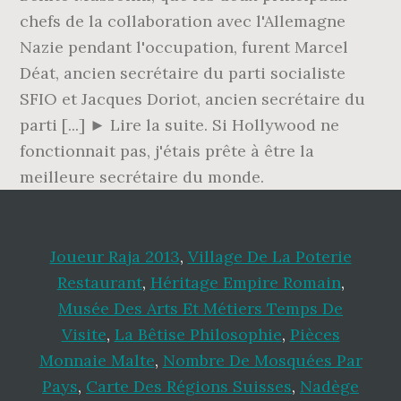
Joueur Raja 2013
,
Village De La Poterie
Restaurant
,
Héritage Empire Romain
,
Musée Des Arts Et Métiers Temps De
Visite
,
La Bêtise Philosophie
,
Pièces
Monnaie Malte
,
Nombre De Mosquées Par
Pays
,
Carte Des Régions Suisses
,
Nadège