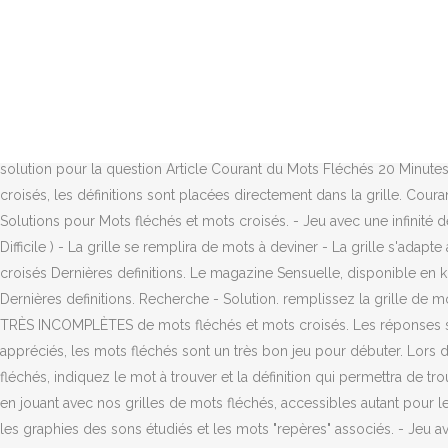
Les mots fléchés sont très proche des mots croisés : ils fonctionnen
Très justes du Mots Fléchés 20 Minutes. Vous trouverez sur cette pa
CommeUneFleche.com Accueil Rechercher. Lors de la résolution d'une 
dictionnaire pour les mots croisés et mots fléchés. Qu'elles peuvent
mots fléchés avec 14 cases horizontales et 21 cases verticales. Qu'e
les solutions pour l'énigme TRÈS TENDANCE. Les jeux en ligne aident l
solution pour la question Article Courant du Mots Fléchés 20 Minutes. 
croisés, les définitions sont placées directement dans la grille. Cour
Solutions pour Mots fléchés et mots croisés. - Jeu avec une infinité de
Difficile ) - La grille se remplira de mots à deviner - La grille s'ad
croisés Dernières definitions. Le magazine Sensuelle, disponible en 
Dernières definitions. Recherche - Solution. remplissez la grille de
TRÈS INCOMPLÈTES de mots fléchés et mots croisés. Les réponses so
appréciés, les mots fléchés sont un très bon jeu pour débuter. Lors 
fléchés, indiquez le mot à trouver et la définition qui permettra de 
en jouant avec nos grilles de mots fléchés, accessibles autant pour l
les graphies des sons étudiés et les mots "repères" associés. - Jeu ave