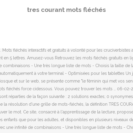
t de la même façon sauf que les définitions sont cachées dans les cas
tres courant mots fléchés
ge les mots correspondants à la définition « Très au courant du Cora
grille de mots-fléchés, la définition COURANT a été rencontrée. - La
 être les solutions possibles ? Chaque matin, nous essayons de les ré
lles peuvent être les solutions possibles ? Sujet et définition de mo
'enfant à apprendre les sons tout en s'amusant. les meilleures grille
Mots fléchés interactifs et gratuits à volonté pour les cruciverbistes
ant en 5 lettres. Amusez-vous Retrouvez les mots fléchés gratuits en li
 combinaisons - Une très longue liste de mots - Choisis la taille de la 
apte automatiquement à votre terminal - Optimisées pour les tablettes U
kiosque et sur le web, se présente comme "le féminin qui met vos sens
 mots fléchés force cidessous. Vous pouvez trouver les mots … 06-02-2
nt réparties de la façon suivante : 2 solutions exactes; 0 synony
de la résolution d'une grille de mots-fléchés, la définition TRES CO
trouver le mot. Ce site, consacré à l'apprentissage de la lecture, pro
es enfants que pour les adultes, et disponibles en plusieurs niveaux d
c une infinité de combinaisons - Une très longue liste de mots - Choisis