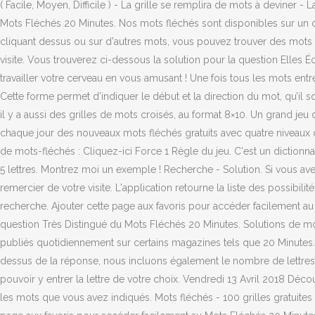
( Facile, Moyen, Difficile ) - La grille se remplira de mots à deviner 
Mots Fléchés 20 Minutes. Nos mots fléchés sont disponibles sur un or
cliquant dessus ou sur d'autres mots, vous pouvez trouver des mots
visite. Vous trouverez ci-dessous la solution pour la question Elles É
travailler votre cerveau en vous amusant ! Une fois tous les mots en
Cette forme permet d’indiquer le début et la direction du mot, qu’il so
il y a aussi des grilles de mots croisés, au format 8×10. Un grand jeu
chaque jour des nouveaux mots fléchés gratuits avec quatre niveaux de 
de mots-fléchés : Cliquez-ici Force 1 Règle du jeu. C'est un dictionna
5 lettres. Montrez moi un exemple ! Recherche - Solution. Si vous av
remercier de votre visite. L'application retourne la liste des possib
recherche. Ajouter cette page aux favoris pour accéder facilement au
question Très Distingué du Mots Fléchés 20 Minutes. Solutions de mo
publiés quotidiennement sur certains magazines tels que 20 Minutes. 
dessus de la réponse, nous incluons également le nombre de lettres af
pouvoir y entrer la lettre de votre choix. Vendredi 13 Avril 2018 D
les mots que vous avez indiqués. Mots fléchés - 100 grilles gratuites