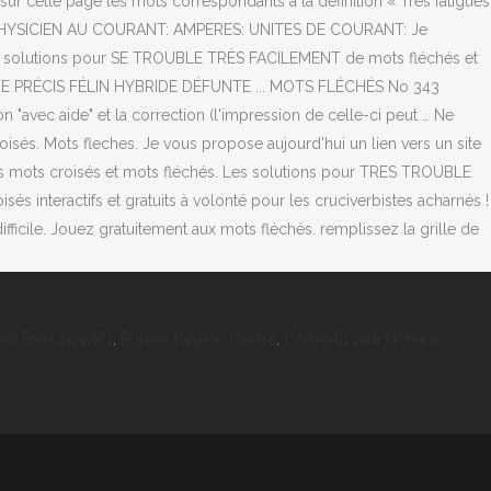
sur cette page les mots correspondants à la définition « Très fatigués
N PHYSICIEN AU COURANT: AMPERES: UNITES DE COURANT: Je
on. Les solutions pour SE TROUBLE TRÈS FACILEMENT de mots fléchés et
QUE PRÉCIS FÉLIN HYBRIDE DÉFUNTE ... MOTS FLÉCHÉS No 343
n "avec aide" et la correction (l'impression de celle-ci peut … Ne
sés. Mots fleches. Je vous propose aujourd'hui un lien vers un site
es mots croisés et mots fléchés. Les solutions pour TRES TROUBLE
és interactifs et gratuits à volonté pour les cruciverbistes acharnés !
difficile. Jouez gratuitement aux mots fléchés. remplissez la grille de
es Paris Sportifs
,
Poterie Région Centre
,
Convertisseur Horaire