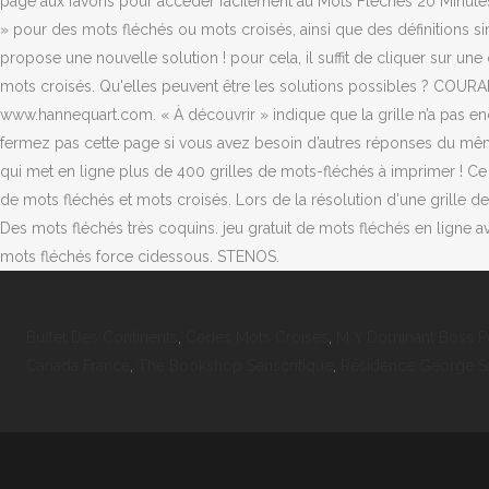
page aux favoris pour accéder facilement au Mots Fléchés 20 Minutes. -
» pour des mots fléchés ou mots croisés, ainsi que des définit
propose une nouvelle solution ! pour cela, il suffit de cliquer sur 
mots croisés. Qu'elles peuvent être les solutions possibles ? 
www.hannequart.com. « À découvrir » indique que la grille n’a pas enco
fermez pas cette page si vous avez besoin d’autres réponses du mêmes
qui met en ligne plus de 400 grilles de mots-fléchés à imprimer ! 
de mots fléchés et mots croisés. Lors de la résolution d'une grille de
Des mots fléchés très coquins. jeu gratuit de mots fléchés en ligne avec
mots fléchés force cidessous. STENOS.
Buffet Des Continents
,
Cedes Mots Croisés
,
M Y Dominant Boss Pd
Canada France
,
The Bookshop Senscritique
,
Résidence George San