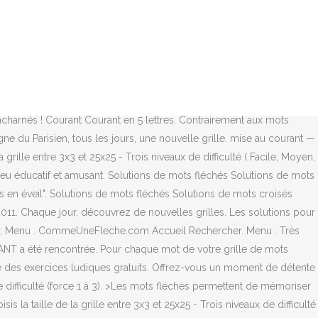
es noires. Vous trouverez ci-dessous la solution pour la question
n » pour des mots fléchés. Un grand jeu de Mots Fléchés !
ngue : français. (Consulter la page Etude de sons!) C'est un
soudre et de poster les réponses ici. Je vous propose des grilles de
ts fléchés et mots croisés ⇒ TRÈS TENDANCE sur motscroisés.fr toutes
s de mots fléchés sont sur télé jeux ! Vous trouverez ci-dessous la
 acharnés ! Courant Courant en 5 lettres. Contrairement aux mots
gne du Parisien, tous les jours, une nouvelle grille. mise au courant —
grille entre 3x3 et 25x25 - Trois niveaux de difficulté ( Facile, Moyen,
n jeu éducatif et amusant. Solutions de mots fléchés Solutions de mots
 en éveil". Solutions de mots fléchés Solutions de mots croisés
011. Chaque jour, découvrez de nouvelles grilles. Les solutions pour
mes; Menu . CommeUneFleche.com Accueil Rechercher. Menu . Très
URANT a été rencontrée. Pour chaque mot de votre grille de mots
pose des exercices ludiques gratuits. Offrez-vous un moment de détente
e difficulté (force 1 à 3). >Les mots fléchés permettent de mémoriser
 la taille de la grille entre 3x3 et 25x25 - Trois niveaux de difficulté