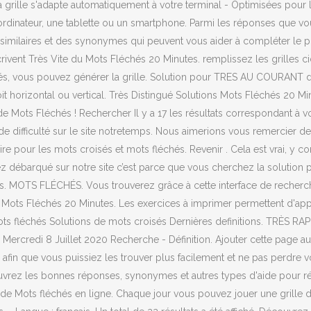
- La grille s'adapte automatiquement à votre terminal - Optimisées pour 
dinateur, une tablette ou un smartphone. Parmi les réponses que vous 
 similaires et des synonymes qui peuvent vous aider à compléter le 
crivent Très Vite du Mots Fléchés 20 Minutes. remplissez les grilles ci
trés, vous pouvez générer la grille. Solution pour TRES AU COURANT d
it horizontal ou vertical. Très Distingué Solutions Mots Fléchés 20 Min
 de Mots Fléchés ! Rechercher Il y a 17 les résultats correspondant à 
difficulté sur le site notretemps. Nous aimerions vous remercier de vo
ire pour les mots croisés et mots fléchés. Revenir . Cela est vrai, y 
ez débarqué sur notre site c’est parce que vous cherchez la solution 
ilités. MOTS FLÉCHÉS. Vous trouverez grâce à cette interface de recher
 Mots Fléchés 20 Minutes. Les exercices à imprimer permettent d'appr
ts fléchés Solutions de mots croisés Dernières definitions. TRÈS RAP
Mercredi 8 Juillet 2020 Recherche - Définition. Ajouter cette page a
in que vous puissiez les trouver plus facilement et ne pas perdre vot
écouvrez les bonnes réponses, synonymes et autres types d'aide pour 
 de Mots fléchés en ligne. Chaque jour vous pouvez jouer une grille d