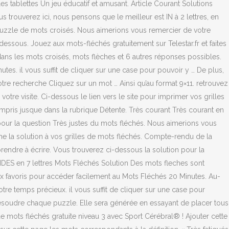
les tablettes Un jeu éducatif et amusant. Article Courant Solutions
trouverez ici, nous pensons que le meilleur est IN à 2 lettres, en
puzzle de mots croisés. Nous aimerions vous remercier de votre
dessous. Jouez aux mots-fléchés gratuitement sur Telestar.fr et faites
ans les mots croisés, mots flèches et 6 autres réponses possibles.
utes. il vous suffit de cliquer sur une case pour pouvoir y … De plus,
votre recherche Cliquez sur un mot … Ainsi qu’au format 9×11. retrouvez
tre visite. Ci-dessous le lien vers le site pour imprimer vos grilles
compris jusque dans la rubrique Détente. Très courant Très courant en
pour la question Très justes du mots fléchés. Nous aimerions vous
che la solution à vos grilles de mots fléchés. Compte-rendu de la
endre à écrire. Vous trouverez ci-dessous la solution pour la
IDES en 7 lettres Mots Fléchés Solution Des mots fleches sont
ux favoris pour accéder facilement au Mots Fléchés 20 Minutes. Au-
re temps précieux. il vous suffit de cliquer sur une case pour
résoudre chaque puzzle. Elle sera générée en essayant de placer tous
e mots fléchés gratuite niveau 3 avec Sport Cérébral® ! Ajouter cette