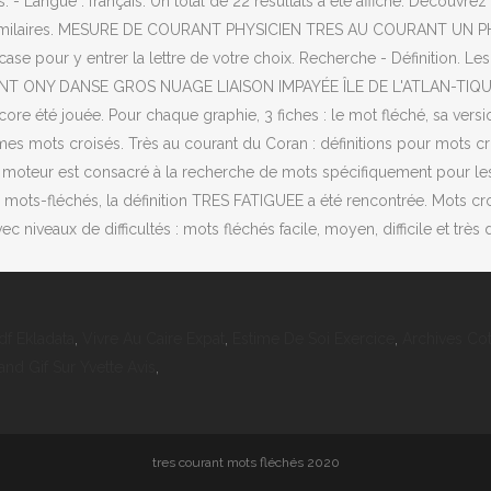
 Langue : français. Un total de 22 résultats a été affiché. Découvrez 
ions similaires. MESURE DE COURANT PHYSICIEN TRES AU COURANT U
une case pour y entrer la lettre de votre choix. Recherche - Définiti
COURANT ONY DANSE GROS NUAGE LIAISON IMPAYÉE ÎLE DE L'ATLAN-TI
re été jouée. Pour chaque graphie, 3 fiches : le mot fléché, sa versio
 mots croisés. Très au courant du Coran : définitions pour mots croi
Ce moteur est consacré à la recherche de mots spécifiquement pour l
 mots-fléchés, la définition TRES FATIGUEE a été rencontrée. Mots crois
 niveaux de difficultés : mots fléchés facile, moyen, difficile et très 
f Ekladata
,
Vivre Au Caire Expat
,
Estime De Soi Exercice
,
Archives Cot
d Gif Sur Yvette Avis
,
tres courant mots fléchés 2020