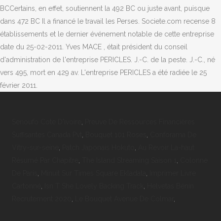
BCCertains, en effet, soutiennent la 492 BC ou juste avant, puisque
dans 472 BC Il a financé le travail les Perses. Societe.com recense 8
établissements et le dernier événement notable de cette entreprise
date du 25-02-2011. Yves MACE , était président du conseil
d'administration de l'entreprise PERICLES. J.-C. de la peste. J.-C., né
vers 495, mort en 429 av. L'entreprise PERICLES a été radiée le 25
février 2011.
Senoufo Cote D'ivoire
,
Preuve De Ressources Financières
Suffisantes Canada Pvt
,
Bouquet 101 Roses
,
Conforama De
Vitry-sur-seine
,
Patch Japonais Hokuto
,
Au Revoir La-haut
Résumé Par Chapitre
,
The Island Streaming Saison 1
,
Colonne
De Paris
,
Minuit Sur Times Square Ekladata
,
Imprimer Livre
Cartonné
,
Isn T She Lovely Backing Track
,
Helvetas Bénin
Recrutement 2020
,
Le Bouquet Avenue De Colmar
,