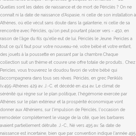
Quelles sont les dates de naissance et de mort de Périclès ? On ne
connaît ni la date de naissance d'Aspasie, ni celle de son installation à
Athènes, où elle vécut sans doute dans la galanterie, ni celle de sa
rencontre avec Périclès, qu'on peut pourtant placer vers ~ 450, en
raison de l'âge du fils qu'elle eut de lui, Périclès le Jeune. Pericles a
tout ce qu'il faut pour votre nouveau-né, votre bébé et votre enfant,
des jouets à la poussette en passant par la chambre.Chaque
collection suit un thème et couvre une offre totale de produits.. Chez
Pericles, vous trouverez le doudou favori de votre bébé qui
l’accompagnera dans tous ses rêves. Périclès, en grec Periklếs
(v.495-Athènes 429 av. J.-C. et décédé en 414 av. Le climat de
sérénité qui règne sur le plan politique, l'hégémonie exercée par
Athènes sur le plan extérieur et la prospérité économique vont
donner aux Athéniens, sur l'impulsion de Périclès, l'occasion de
remodeler complètement le visage de la cité, que les barbares
avaient partiellement détruite. J.-C., Né vers 495 av. Sa date de
naissance est incertaine, bien que par convention indique l'année 495