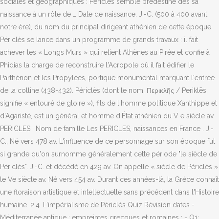
sociales et géographiques : Périclès semble prédestiné dès sa
naissance à un rôle de … Date de naissance. J.-C. (500 à 400 avant
notre ère), du nom du principal dirigeant athénien de cette époque.
Périclès se lance dans un programme de grands travaux : il fait
achever les « Longs Murs » qui relient Athènes au Pirée et confie à
Phidias la charge de reconstruire l'Acropole où il fait édifier le
Parthénon et les Propylées, portique monumental marquant l'entrée
de la colline (438-432). Périclès (dont le nom, Περικλῆς / Periklēs,
signifie « entouré de gloire »), fils de l'homme politique Xanthippe et
d'Agaristé, est un général et homme d'État athénien du V e siècle av.
PERICLES : Nom de famille Les PERICLES, naissances en France . J.-
C., Né vers 478 av. L'influence de ce personnage sur son époque fut
si grande qu'on surnomme généralement cette période "le siècle de
Périclès". J.-C. et décédé en 429 av. On appelle « siècle de Périclès »
le Ve siècle av. Né vers 454 av. Durant ces années-là, la Grèce connaît
une floraison artistique et intellectuelle sans précédent dans l'Histoire
humaine. 2.4. L'impérialisme de Périclès Quiz Révision dates -
Méditerranée antique : empreintes grecques et romaines : - Q1: