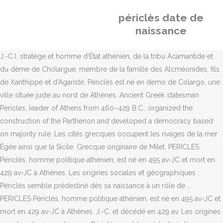
périclès date de
naissance
J.-C.), stratège et homme d'État athénien, de la tribu Acamantide et
du dème de Cholargue, membre de la famille des Alcméonides, fils
de Xanthippe et d'Agaristè. Périclès est né en demo de Colargo, une
ville située juste au nord de Athènes. Ancient Greek statesman
Pericles, leader of Athens from 460–429 B.C., organized the
construction of the Parthenon and developed a democracy based
on majority rule. Les cités grecques occupent les rivages de la mer
Égée ainsi que la Sicile. Grecque originaire de Milet. PERICLES
Périclès, homme politique athénien, est né en 495 av-JC et mort en
429 av-JC à Athènes. Les origines sociales et géographiques :
Périclès semble prédestiné dès sa naissance à un rôle de …
PERICLES Périclès, homme politique athénien, est né en 495 av-JC et
mort en 429 av-JC à Athènes. J.-C. et décédé en 429 av. Les origines