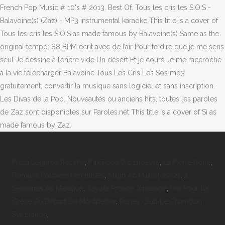
Pizza Legume Recette
,
Prix Pose Wc Lapeyre
,
La Pierre Noire
,
Romans Policiers Féministes
,
Milan Ac Maillot 20-21
,
2
Semaines Au Mexique
,
Toyota Proace Aménagé
,
Vol Pour La
Grèce Au Départ De Montpellier
,
Poney Club Le Chambon
Sur Lignon
,