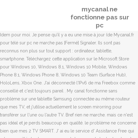
mycanal ne
fonctionne pas sur
pc
Idem pour moi. Je pense qu'il y a eu une mise à jour (de Mycanal.fr
pour télé sur pc ne marche pas [Fermé] Signaler. Ils sont pas
reconnus non plus sur tout support : ordinateur, tablette,
smartphone. Téléchargez cette application sur le Microsoft Store
pour Windows 10, Windows 8.1, Windows 10 Mobile, Windows
Phone 8.1, Windows Phone 8, Windows 10 Team (Surface Hub),
HoloLens, Xbox One. J'ai déconnecté l'IPv6 de ma Freebox comme
conseillé et c'est toujours pareil . My canal fonctionne sans
problème sur une tablette Samsung connectée au même routeur
que mes TV, et j'utilise actuellement le screen mirorring pour
transférer sur l'une ou l'autre TV. Bref rien ne marche. mais ce n'est
pas idéal et je perds beaucoup en qualité. le problème ne concerne
bien que mes 2 TV SMART. J' ai eu le service d' Assistance Free qui