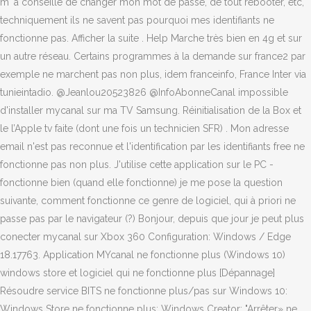
m' a conseillé de changer mon mot de passe, de tout rebooter, etc,
techniquement ils ne savent pas pourquoi mes identifiants ne
fonctionne pas. Afficher la suite . Help Marche très bien en 4g et sur
un autre réseau. Certains programmes à la demande sur france2 par
exemple ne marchent pas non plus, idem franceinfo, France Inter via
tunieintadio. @Jeanlou20523826 @InfoAbonneCanal impossible
d'installer mycanal sur ma TV Samsung. Réinitialisation de la Box et
le l’Apple tv faite (dont une fois un technicien SFR) . Mon adresse
email n'est pas reconnue et l'identification par les identifiants free ne
fonctionne pas non plus. J'utilise cette application sur le PC -
fonctionne bien (quand elle fonctionne) je me pose la question
suivante, comment fonctionne ce genre de logiciel, qui à priori ne
passe pas par le navigateur (?) Bonjour, depuis que jour je peut plus
conecter mycanal sur Xbox 360 Configuration: Windows / Edge
18.17763. Application MYcanal ne fonctionne plus (Windows 10)
windows store et logiciel qui ne fonctionne plus [Dépannage]
Résoudre service BITS ne fonctionne plus/pas sur Windows 10:
Windows Store ne fonctionne plus: Windows Creator: "Arrêter» ne