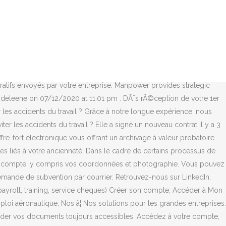
ccédez à votre compte, actualisez votre profil ou votre CV. Mon compte manpower. Vous et le travail temporaire; Votre mission; Vos droits et vos devoirs; Votre paie; Vos avantages. Mon compte; Club Human Age; Manpower à votre service; Intérimaires. Créez votre compte Manpower. Mon compte sur QAPA. Créer votre compte Mon Manpower, afin de déposer votre CV et de postuler à nos offres d'emploi Je donne mon consentement pour que Manpower puisse traiter mes informations personnelles, en accord avec les Conditions générales dâutilisation, de la Politique de Cookie et de la Clause de confidentialité, afin de me fournir des opportunités ou des services en lien avec lâemploi. Dans la suite de ce document, nous vous décrirons notre processus de postulation. Nous vous montrerons aussi les avantages de créer un espace personnel MyManpower ; en effet en plus de postuler plus rapidement et plus efficacement, vous aurez la possibilité dâavoir une vue dâensemble sur vos candiâ¦ Cancel Create My Account. Manpower. Mon Manpower vous accompagne durant toute la durée de votre recherche dâemploi, mais aussi lorsque vous candidatez et vous suit jusquâà lâembauche. Accéder à votre compte, actualisez votre profil ou votre CV. > Accéder à mon compte. Je donne mon consentement pour que Manpower puisse traiter mes informations personnelles, en accord avec les Conditions générales dâutilisation, de la Politique de Cookie et de la Clause de confidentialité, afin de me fournir des opportunités ou des services en lien avec lâemploi. En tant que candidat, vous recherchez à postuler de manière simple, rapide et efficace. Me connecter à mon compte Create a Manpower account and start applying to jobs today. Don't worry: enter the E-mail address you use to log into My Manpower. 6 à 32 caractères sans Si votre dernière mission remonte à plus de 2 mois, veuillez vous adresser à votre agence. Trouvez un emploi en quelques clics parmi les milliers dâoffres présentes sur Manpower.fr Cookie Notice Nous utilisons des cookies pour nous assurer du bon fonctionnement de notre site, pour personnaliser notre contenu et nos publicités et afin dâanalyser notre trafic. numéro intérimaire et vos numéros de missions. Si vous ne souhaitez pas que vos coordonnées et photographie soient transmises à nos clients, nous vous invitons à télécharger dans l'onglet « Mes CV » un CV sans coordonnées et sans photographie en l'intitulant « Anonyme ». Comment créer mon compte sur QAPA ? Le CSEC validera donc une ancienneté de 5 mois. Vous êtes à la recherche de lâemploi qui vous conviendra le mieux ? Manpower. Vous cherchez la variété et la fléxibilité ? Vous pouvez nous contacter par courriel à cette adresse : contact@csesudmanpower.com ou par téléphone au 05.61.49.30.00 Find here all the Manpower job offers and HR-solutions provided by our network. Conditions Générales d'Utilisation. Let's get started. Candidats, intérimaires, vivez une expérience inédite avec lâapplication mobile Mon Manpower : bénéficiez des nombreux services et gérez votre recherche d'emploi et â¦ Notre sélection d'offres d'emploi. Plus de 14 000 offres dâemploi â Recrutement : Intérim, CDI, CDI-I CDD et Altern