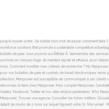
Intérimaire : J’ai déjà eu une mission avec Chargé de la relation client retraite (H/F) 3 postes en Intérim - 49 Angers - more. Manpower Monaco met ses deux agences dâIntérim et son cabinet de recrutement au service des entreprises monégasques ou intervenant sur la principauté. Already Registered? Solutions Cadres et Cadres Dirigeants. Looking for a new job? Password Passwords must be 8-20 characters and contain a capital letter, a lowercase letter, a number and a special character. Si vous possédez déjà un compte Mon Manpower en tant que candidat : Cliquez sur « Activer mon compte », lorsque vous êtes connecté(e) à votre compte, dans le menu situé à droite puis indiquez votre n° intérimaire et le n° de votre dernière mission qui figurent sur votre bulletin de paie. Manpower. Consulter vos relevÃ©s dâactivitÃ© et lâhistorique de vos missions. Grâce à cette application vous pouvez gérer à distance vos demandes dâacomptes, placer vos indemnités de fin de mission, actualiser vos disponibilités pour de nouvelles missions. Comment transmettre les documents légaux obligatoires pour commencer une mission d'intérim ? Votre CSE Sud Manpower a repris son activité normale mais reste fermé au public jusqu'à nouvel ordre. J'ai oublié mon mot de passe, comment faire ? MyPeopleDoc vous permet de recevoir tous les documents administratifs envoyés par votre entreprise. Manpower provides strategic workforce solutions that promote a sustainable competitive advantage, plus the agility to quickly adapt to changing demands. by Marc Vandeleene on 07/12/2020 at 11:01 pm . DÃ¨s rÃ©ception de votre 1er bulletin de paie, vous pourrez accÃ©der Ã lâensemble des services de Mon Manpower IntÃ©rimaire : Jobs dâÃ©tÃ© : comment Ã©viter les accidents du travail ? Grâce à notre longue expérience, nous sommes en mesure d'agir de manière rapide et efficace. avoir réalisé une mission pour Manpower au cours des 2 Jobs d’été : comment éviter les accidents du travail ? Elle a signé un nouveau contrat il y a 3 mois. Comment modifier mes critères de recherche ? My Manpower Recover my password. Coffreo est votre espace personnel, votre coffre-fort électronique vous offrant un archivage à valeur probatoire pour vos bulletins de paie et contrats de travail électroniques remis par votre employeur. Resta connesso! de paie, Découvrez vos avantages liés à votre ancienneté. Dans le cadre de certains processus de sélection, Manpower est susceptible de communiquer à ses clients votre CV tel que vous nous le transmettez lors de la création de votre compte, y compris vos coordonnées et photographie. Vous pouvez désormais le faire chez Manpower. Mon compte Manpower. Candidat : Je n’ai jamais travaillé pour Pour cela, vous devrez envoyer votre demande de subvention par courrier. Retrouvez-nous sur LinkedIn, Viadeo, Facebook, Twitter et nos sites emploi partenaires. Why Manpower? (temporary work, recruitment & selection, in-house solutions, payroll, training, service cheques) Créer son compte; Accéder à Mon Manpower; Trouver une agence; Consulter les fiches métiers; Glossaire; Les avantages de l'intérim; Manpower recrute pour Manpower; Emploi aéronautique; Nos â¦ Nos solutions pour les grandes entreprises. datant de moins de 2 mois sur lequel figurent votre Or. Mon email : Mon mot de passe : M