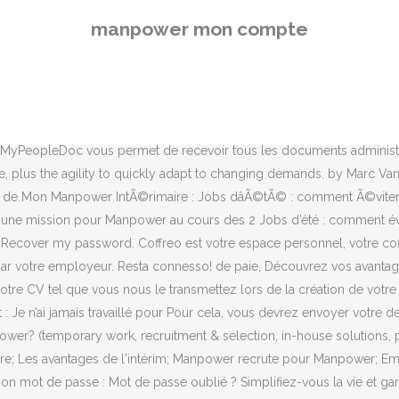
ot de passe oublié ? Simplifiez-vous la vie et garder vos documents toujours accessibles. Accédez à votre compte, actualisez votre profil ou votre CV. Manpower Nouvelle-Calédonie 37 Rte Baie des Dames - ZI Ducos BP 27826 â 98863 NOUMEA Nouvelle Calédonie RCS 2 000 B 602 557 Ridet : 602 551 001 SARL au capital de 110 000 000 Francs Directeur de Filiale : Frédéric CANTENS Tél : 25.01.50 Fax : 25.01.51 Entreprise de Travail temporaire AccÃ©dez Ã votre compte, actualisez votre profil ou votre CV. Vous devez être invité par votre entreprise pour utiliser le service. Se connecter à mon Espace Privé ... Seul le CSEC peut créer votre compte en ligne. Student jobs. Forgotten your password? TÃ©lÃ©charger les duplicatas de vos derniers bulletins de paie. De la définition des besoins jusqu'à l'intégration des talents, Manpower Professional un partenaire pour le recrutement des cadres et cadres dirigeants en Tunisie et à l'international. Upload your cv; Student job vacancies; Everything about your student job; Employing students; Service cheques. Munissez-vous de votre dernier bulletin de paie Postulez dès maintenant pour trouver le job de vos rêves ! Mon Manpower. espace, (datant Email. Attention : pour créer votre compte vous devez Terms & Conditions By checking this box, I agree that Manpower Belgium may process my personal data and salary details according to the terms of the Rules, in order to propose my profile and to transfer my personal data to Manpower Belgium's customers / potential customers for fixed-term, permanent or temporary jobs. Areas of expertise; HR solutions; Why Manpower? We partner with employers to deliver people, processes and insights that help you reduce costs, increase productivity and bottom line achieve better business results. Then we will send you a new password as quickly as possible. derniers mois. Chez Manpower, nos collaborateurs intérimaires sont au cÅur de nos préocupations. Comment modifier mon profil ? Formats acceptés : docx, doc, rtf, pdf 500 ko max. Lâintérim avec Manpower. Je donne mon consentement pour que Manpower puisse traiter mes informations personnelles, en accord avec les Conditions générales dâutilisation, de la Politique de Cookie et de la Clause de confidentialité, afin de me fournir des opportunités ou des services en lien avec lâemploi. Everything about service cheques; Finding a household help; Working as a household helper; Businesses; Branches; Employers. Les informations relatives Ã vos missions ne sont pas encore disponibles. Nos solutions pour les grandes entreprises, Consultez vos relevés d'activité et vos bulletins Lorsque l'on remonte son ancienneté sur 12 mois, seuls 2 mois de son ancien contrat peuvent être pris en compte. Se ti sei già registrato in Manpower oppure in Experis, inserisci lâemail e la password già utilizzate. Optez pour un travail temporaire ! Attention : pour créer votre compte vous devez avoir réalisé une mission pour Manpower au cours des 2 derniers mois. Par minute ! mois, veuillez vous adresser à votre agence. With offices in 80 countries across the world, Manpower is the global leader in contingent and permanent staffing, providing organizations of all sizes with a continuum of staffing solutions to enhance business agility and competitiveness. En savoir plus. A
manpower mon compte