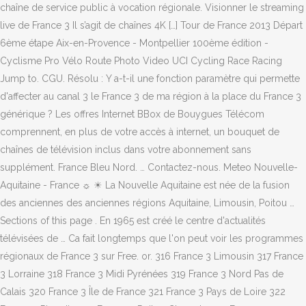
chaîne de service public à vocation régionale. Visionner le streaming
live de France 3 Il s’agit de chaînes 4K […] Tour de France 2013 Départ
6ème étape Aix-en-Provence - Montpellier 100ème édition -
Cyclisme Pro Vélo Route Photo Video UCI Cycling Race Racing
Jump to. CGU. Résolu : Y a-t-il une fonction paramètre qui permette
d'affecter au canal 3 le France 3 de ma région à la place du France 3
générique ? Les offres Internet BBox de Bouygues Télécom
comprennent, en plus de votre accès à internet, un bouquet de
chaînes de télévision inclus dans votre abonnement sans
supplément. France Bleu Nord. … Contactez-nous. Meteo Nouvelle-
Aquitaine - France ☼ ☀ La Nouvelle Aquitaine est née de la fusion
des anciennes des anciennes régions Aquitaine, Limousin, Poitou …
Sections of this page . En 1965 est créé le centre d'actualités
télévisées de … Ca fait longtemps que l'on peut voir les programmes
régionaux de France 3 sur Free. or. 316 France 3 Limousin 317 France
3 Lorraine 318 France 3 Midi Pyrénées 319 France 3 Nord Pas de
Calais 320 France 3 Île de France 321 France 3 Pays de Loire 322