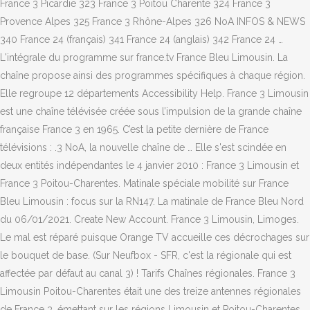
France 3 Picardie 323 France 3 Poitou Charente 324 France 3
Provence Alpes 325 France 3 Rhône-Alpes 326 NoA INFOS & NEWS
340 France 24 (français) 341 France 24 (anglais) 342 France 24 …
L'intégrale du programme sur france.tv France Bleu Limousin. La
chaîne propose ainsi des programmes spécifiques à chaque région.
Elle regroupe 12 départements Accessibility Help. France 3 Limousin
est une chaîne télévisée créée sous l’impulsion de la grande chaîne
française France 3 en 1965. C’est la petite dernière de France
télévisions : .3 NoA, la nouvelle chaîne de … Elle s'est scindée en
deux entités indépendantes le 4 janvier 2010 : France 3 Limousin et
France 3 Poitou-Charentes. Matinale spéciale mobilité sur France
Bleu Limousin : focus sur la RN147. La matinale de France Bleu Nord
du 06/01/2021. Create New Account. France 3 Limousin, Limoges.
Le mal est réparé puisque Orange TV accueille ces décrochages sur
le bouquet de base. (Sur Neufbox - SFR, c'est la régionale qui est
affectée par défaut au canal 3) ! Tarifs Chaînes régionales. France 3
Limousin Poitou-Charentes était une des treize antennes régionales
de France 3, émettant sur les régions Limousin et Poitou-Charentes.