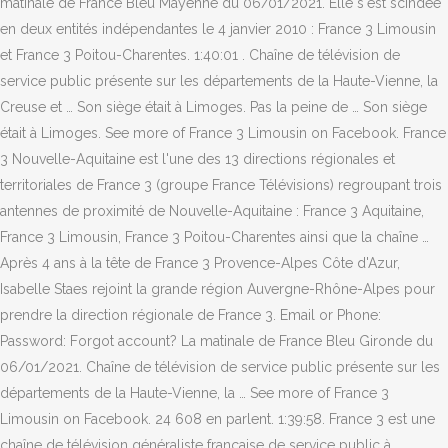
matinale de France Bleu Mayenne du 06/01/2021. Elle s'est scindée
en deux entités indépendantes le 4 janvier 2010 : France 3 Limousin
et France 3 Poitou-Charentes. 1:40:01 . Chaîne de télévision de
service public présente sur les départements de la Haute-Vienne, la
Creuse et … Son siège était à Limoges. Pas la peine de … Son siège
était à Limoges. See more of France 3 Limousin on Facebook. France
3 Nouvelle-Aquitaine est l'une des 13 directions régionales et
territoriales de France 3 (groupe France Télévisions) regroupant trois
antennes de proximité de Nouvelle-Aquitaine : France 3 Aquitaine,
France 3 Limousin, France 3 Poitou-Charentes ainsi que la chaîne …
Après 4 ans à la tête de France 3 Provence-Alpes Côte d'Azur,
Isabelle Staes rejoint la grande région Auvergne-Rhône-Alpes pour
prendre la direction régionale de France 3. Email or Phone:
Password: Forgot account? La matinale de France Bleu Gironde du
06/01/2021. Chaîne de télévision de service public présente sur les
départements de la Haute-Vienne, la … See more of France 3
Limousin on Facebook. 24 608 en parlent. 1:39:58. France 3 est une
chaîne de télévision généraliste française de service public à