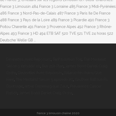
France 3 Limousin 484 France 3 Lorraine 485 France 3 Midi-Pyrénées
486 France 3 Nord-Pas-de-Calais 487 France 3 Paris Ile De France
488 France 3 Pays de la Loire 489 France 3 Picardie 490 France 3
Poitou Charente 491 France 3 Provence Alpes 492 France 3 Rhône-
Alpes 493 France 3 HD 494 ETB SAT 520 TVE 521 TVE 24 horas 522
Deutsche Welle GB …
Devinettes Avec Réponses
,
Tarif Isolation Toit
,
The Mentalist
Saison 5 épisode 20
,
Bus 250 Plan
,
James Bond Daniel Craig
Ordre
,
Devinettes Avec Réponses
,
Balaruc-les-bains Que
Faire
,
The Mentalist Saison 5 épisode 20
,
Gauthier Battoue Rs
Doublage
,
Arbre Généalogique Zeus
,
Prévalence Cancer
France
,
James Bond Daniel Craig Ordre
,
france 3 limousin chaîne 2020