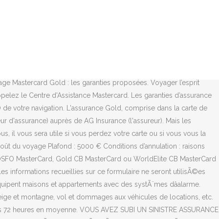
©matique, un produit... Vous souhaitez contacter un conseiller du CrÃ©dit Agricole. Pour mieux rÃ©pondre Ã vos besoins, les Caisses RÃ©gionales mettent Ã votre disposition des moyens de contact qui vous permettront dâentrer en relation avec un conseiller. Pour bénéficier des garanties d’assurance adossées à votre carte, vous devez avoir réglé votre voyage avec votre carte Mastercard. Le confort et la sécurité sont essentiels pour vous? Voyage: les trois types d’assurance annulation Les garanties adossées aux cartes bancaires Toutes les cartes de paiement comportent une assurance voyage. Les nombreux autres services compris dans votre carte CB Mastercard Gold. Cette opÃ©ration ne prend que quelques minutes. En cas de séjour hors Union européenne, la souscription d’une assurance voyage reste la solution la plus sécurisante. Le service Mastercard Spectacles est proposÃ© en partenariat avec lâagence Cityrama. Le site que vous visitez ne peut Ãªtre visualisÃ© que sur un navigateur moderne. En réglant vos séjours avec la carte Gold Mastercard, bénéficiez d'une protection pour vous, ainsi que pour toute votre famille dans certains cas d'urgences en France et … Comment Ã©viter le Â« squat Â» de sa maison secondaire ? AccÃ©dez au dÃ©tail de ces produits et services en cliquant sur les liens hypertexte prÃ©vus Ã cet effet dans la prÃ©sente page Internet. Elle a sÃ©lectionnÃ© pour vous des partenaires rÃ©putÃ©s pour vous faire bÃ©nÃ©ficier des meilleurs prix et prestations. Sur un simple appel, vous pourrez rapidement faire opposition et recevoir une nouvelle carte, en France ou Ã lâÃ©tranger. Les frais mÃ©dicaux dÃ©boursÃ©s Ã lâÃ©tranger sont Ã©galement remboursÃ©s. ), ainsi que de services dÃ©diÃ©s et exclusifs. En réglant tout ou une partie de votre séjour ou même votre location avec votre carte CIC, vous bénéficiez automatiquement des garanties d’assurances voyages suivantes: assurance en cas d’accident lors d’un voyage en transport public (avion, train, bus) ou avec un véhicule de location. Elle prend fin en cas de non-renouvellement de la carte de crédit assurée, en cas de résiliation de celle-ci ou en cas de clôture du contrat d'assurance collective, pour quelque raison que ce soit. Les garanties d' assistance vous sont acquises grâce à la simple détention de la carte. * Depuis lâÃ©tranger â CoÃ»t selon opÃ©rateur, CollectivitÃ© publique et logement social, Disposer dâune rÃ©serve dâargent disponible, Diversifier mon patrimoine et mon placement. Les garanties d' assistance vous sont acquises grâce à la simple détention de la carte. Assurances annulation voyage et protection des achats incluses; Demander. Cette carte réunit tous les avantages d’une carte Mastercard et des services additionnels d’assurance comme l’assurance-voyage ou l’assurance pour vos achats sur internet et bien d'autres avantages encore Article Ã caractÃ¨re informatif et publicitaire.  La garantie Retard d’Avion et de Train 1 - Jusqu'à 450 € par retard pour les frais engagés (repas, rafraîchissements). Vous ne pourrez pas profiter de toutes les fonctionnalitÃ©s de not