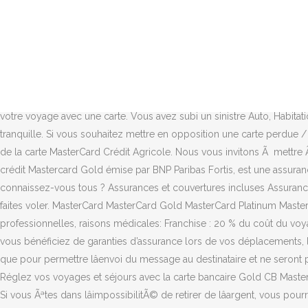
Faites une dÃ©claration aux autoritÃ©s de police, ou au consulat si vous Ãªtes Ã lâÃ©tranger. Il faut toutefois noter que les plafonds de garanties sont tout de même un peu moins élevés que pour des assurances voyage spécialisées comme ACS assurances, Chapka assurance, AVI international ou GobyAVA. Si vous êtes poursuivis à l’étranger, vos frais d’avocats seront couverts et vous bénéficierez d’une avance de frais pour la caution pénale. Les garanties d' assurance sont liées à l'utilisation de la carte : seules sont garanties les prestations réglées totalement ou partiellement au moyen de la carte avant que le sinistre intervienne. La souscription Ã ces produits et services peut Ãªtre soumise Ã conditions ou Ã la rÃ©glementation en vigueur, ainsi quâÃ lâÃ©tude et Ã lâacceptation de votre dossier par votre Caisse rÃ©gionale. Avec les services Ã domicile, simplifiez votre quotidien en toute confiance. Vous avez souscrit un contrat Pleins Droits et vous avez un litige Ã dÃ©clarer. Si vous ou un membre de votre famille nécessite un rapatriement d’urgence, il sera organisé et pris en charge par le service d’assistance de votre carte Mastercard, Votre hospitalisation est organisée et prise en charge lorsque vous réglez votre voyage avec une carte. Vous avez subi un sinistre Auto, Habitation, Vous avez choisi la complÃ©mentaire santÃ© du. Assurance voyage Mastercard Gold : les garanties proposées. Voyager l’esprit tranquille. Si vous souhaitez mettre en opposition une carte perdue / volée ou pour tout autre problème relatif à votre carte Mastercard, appelez le Centre d'Assistance Mastercard. Les garanties d’assurance de la carte MasterCard Crédit Agricole. Nous vous invitons Ã mettre Ã jour votre navigateur pour amÃ©liorer la qualitÃ© et la sÃ©curitÃ© de votre navigation. L'assurance Gold, comprise dans la carte de crédit Mastercard Gold émise par BNP Paribas Fortis, est une assurance collective de droit belge souscrite par BNP Paribas Fortis (le preneur d'assurance) auprès de AG Insurance (l'assureur). Mais les connaissez-vous tous ? Assurances et couvertures incluses Assurance annulation voyage. Notez ce numÃ©ro et gardez-le toujours sur vous, il vous sera utile si vous perdez votre carte ou si vous vous la faites voler. MasterCard MasterCard Gold MasterCard Platinum MasterCard World Elite; Assurance annulation voyage: Franchise : 20 % du coût du voyage Plafond : 5000 € Conditions d’annulation : raisons professionnelles, raisons médicales: Franchise : 20 % du coût du voyage Plafond : 10 000 € Avec nos cartes bancaires, CB MasterCard, FOSFO MasterCard, Gold CB MasterCard ou WorldElite CB MasterCard vous bénéficiez de garanties d’assurance lors de vos déplacements, loisirs, etc. Quelles sont les assurances de la Mastercard Gold CIC ? Les informations recueillies sur ce formulaire ne seront utilisÃ©es que pour permettre lâenvoi du message au destinataire et ne seront pas conservÃ©es. De plus en plus de FranÃ§ais sautent le pas et Ã©quipent maisons et appartements avec des systÃ¨mes dâalarme. Réglez vos voyages et séjours avec la carte bancaire Gold CB MasterCard pour profiter de garanties d’assurance : accidents de voyage, neige et montagne, vol et dommages aux véhicules de locations, etc. Si vous Ãªtes dans lâimpossibilitÃ© de retirer de lâargent, vous pourrez recevoir des devises du pays dans lequel vous vous trouvez, sous 72 heures en moyenne. VOUS AVEZ SUBI UN 