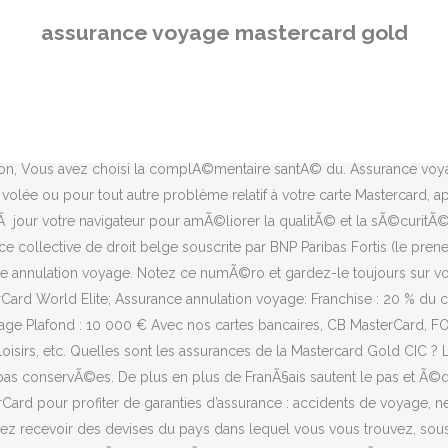
SINISTRE ASSURANCE TOUS MOBILE ? La garantie Retard de Bagages 1 Toute demande dâopposition doit Ãªtre confirmÃ©e par lettre recommandÃ©e dans les plus brefs dÃ©lais, adressÃ©e Ã votre agence du CrÃ©dit Agricole. Les assurances voyage et le risque Covid. GrÃ¢ce Ã lui, vous disposez dâune large sÃ©lection de sorties et spectacles (thÃ©Ã¢tre, concerts, opÃ©ras, manifestations sportives, etc. Malheureusement, votre configuration de navigation actuelle ne vous permet pas de naviguer dans de bonnes conditions. Franchise : 20 % du coût du voyage. En cas d’urgence, avant d’engager toute dépense ou de prendre toute initiative, veuillez contacter un conseiller au numéro qui figure au dos de … Votre voyage dure moins de 90 jours: Si vous avez une carte Visa premier ou Mastercard Gold, l’assurance voyage peut s’avérer suffisante. Nos conseillers sont Ã votre Ã©coute du lundi au vendredi, de 8h30 Ã 19h et le samedi de 9h Ã 16h. Par ailleurs, vous bÃ©nÃ©ficiez dâune assistance juridique Ã lâÃ©tranger. Depuis lâÃ©tranger, contactez le (+33) 1 40 25 58 48 *. Votre carte Gold Mastercard comporte beaucoup dâavantages ! Vous pouvez Ã©galement faire livrer dans la journÃ©e du vin ou des fleurs, chez vous ou chez la personne de votre choix, quâelle habite en France ou Ã lâÃ©tranger. MasterCard voyages vous offre ainsi des tarifs prÃ©fÃ©rentiels sur une multitude de destinations en France et dans le monde, ainsi que sur la location de voitures. Voici quelques précisions Pour les garanties d’assurance (décès, annulation, bagages, responsabilité civile), vous êtes couverts pendant 90 jours pour une carte visa ou mastercard classique , et pendant six mois pour une carte PREMIER ou GOLD. Quâest-ce que la tÃ©lÃ©surveillance et comment Ã§a marche ? Pour ce faire, veuillez sÃ©lectionner le navigateur vous concernant ci-dessous. Assistance Carte Gold MasterCard NOTICE D’INFORMATION L’ASSISTEUR MUTUAIDE ASSISTANCE S.A. au capital de 9 590 040 € RCS Créteil 383 974 086 8/14 avenue des Frères-Lumière 94366 Bry-sur-Marne Cedex LE COURTIER/SOUSCRIPTEUR CRÉDIT AGRICOLE ASSURANCE PAIEMENT (ci-après CAAP) SAS au capital de 40 050 € RCS Nanterre 508 667 839 12, Place des Etats-Unis 92127 Montrouge Cedex … Grâce à votre carte, pour vos voyages en famille ou vos déplacements : L'assurance annulation/interruption de voyage vous couvre en cas de maladie, d'accident ou d'événement grave, survenant avant le départ ou pendant votre séjour. Il faut d’abord distinguer deux choses au sujet de l ‘assurance voyage des cartes bancaires: l’assurance et l’assistance. MasterCard Platinum. L’assurance annulation voyage incluse dans votre Mastercard Gold vous indemnise: En cas d'annulation de voyage pour cause de: maladie grave, accident ou décès (valable aussi pour un membre de votre famille jusqu'au 2e degré); Profiter de la vie, de son logement, de son jardin, cela demande parfois de lâaide, pour sâÃ©viter fatigue et perte de temps inutiles. Rien n’est moins sûr. MasterCard World Elite. Pour avoir accÃ¨s Ã tous les avantages quâelle propose, il suffit dâappeler un seul numÃ©ro : celui qui figure au dos de votre carte, disponible depuis lâÃ©tranger, 24 heures sur 24 et 7 jours sur 7. Les garanties d' assurance sont liées à l'utilisation de la carte : seules sont garanties les prestations réglées totalement ou partiellement au moyen de la carte avant que le sinistre intervienne. Rechercher une thÃ
assurance voyage mastercard gold