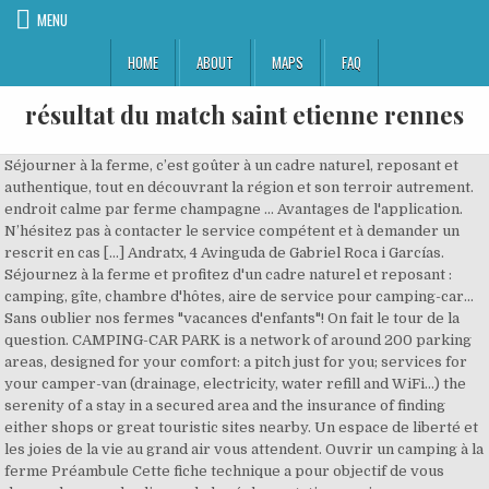
MENU
HOME
ABOUT
MAPS
FAQ
résultat du match saint etienne rennes
Séjourner à la ferme, c’est goûter à un cadre naturel, reposant et authentique, tout en découvrant la région et son terroir autrement. endroit calme par ferme champagne ... Avantages de l'application. N’hésitez pas à contacter le service compétent et à demander un rescrit en cas […] Andratx, 4 Avinguda de Gabriel Roca i Garcías. Séjournez à la ferme et profitez d'un cadre naturel et reposant : camping, gîte, chambre d'hôtes, aire de service pour camping-car... Sans oublier nos fermes "vacances d'enfants"! On fait le tour de la question. CAMPING-CAR PARK is a network of around 200 parking areas, designed for your comfort: a pitch just for you; services for your camper-van (drainage, electricity, water refill and WiFi…) the serenity of a stay in a secured area and the insurance of finding either shops or great touristic sites nearby. Un espace de liberté et les joies de la vie au grand air vous attendent. Ouvrir un camping à la ferme Préambule Cette fiche technique a pour objectif de vous donner les grandes lignes de la réglementation en vigueur pour votre prestation. Stationner votre camping-car parmi 182 fermes et hôtes accueillants référencés. Welcome to MANZAC FERME! Pour des vacances en famille ou le temps d’un week-end entre amis, profitez d’un séjour 100 % fermier loin des fracas de la ville ! Un stockage près de chez vous pour les propriétaires de véhicules de loisir Attention, l’interprétation et l’application des textes de loi peuvent être différentes selon les régions. Partagez des lieux où il fait bon se reposer. Davy03, à la fermeture de ton classeur, il faut désactiver le timer. Informations générales : camping à la ferme, animaux admis en laisse dans tout le camping - Terrain : 1 hectare, terrain très vallonné - Environnement : campagne Emplacements : tentes, caravanes, camping-cars, branchements électriques, sanitaires pour personnes à mobilité réduite - Locations : appartements, locations accessibles aux personnes à mobilité réduite Attention, ... Nous sommes plus de 8 000 agriculteurs Bienvenue à la ferme prêts à vous accueillir. 15,– euro p.p. A la recherche d'une ferme en région Auvergne pour garer votre camping car en toute convivialité, faites-vous guider par Camping Car d'hôtes, votre guide du stationnement sécurisé. Un stockage près de chez vous pour les propriétaires de véhicules de loisir Camping-car TV est une sorte de plateau TV roulant qui met en lumière et valorise l’offre touristique et l’économie locale. Tarifs. Profitez de votre liberté de déplacement pour utiliser les aires de stationnement, les aires de service et d'accueil de campings car aménagées sur nos exploitations agricoles. Laissez donc votre Camping-car, il est entre de bonnes mains, et enfourchez votre vélo pour une agréable promenade, en plein cœur de la Baie de Somme. Capaciteit1 Emplacement camping-car. Venez découvrir l'authenticité d'un repas cuisiné par nos fermiers ! Send an e-mail. For nature lovers ‎CARAMAPS : 60 000 étapes pour le voyage en camping car disponibles gratuitement et directement dans votre poche : aire de service, camping, parking, aire à la ferme... TELECHARGEZ les régions en mode hors ligne et naviguez sans connexion Internet pendant votre voyage en camping car. Visite du Château à Etoges, belle promenade à travers les vignobles . 86 likes. le camping car est loué sur place. il dispose d'un lit à la française : 140X 190cm d'un lit dînette : … 86 likes. Camping Car à la Ferme "GAEC de Villers" partager ajouter imprimer. We are a very small, family run, friendly and well established site, catering for caravans, motor homes and campers. Peu de contraintes et de belles rencontres Jusqu’au 20 novembre pour s’inscrire. A new way to discover our villages. Avec CaraMaps, optons pour le camping-car à la ferme ! Le camping-car à la ferme, un partage simple et gratuit. En utilisant ces derniers, vous acceptez l'utilisation des cookies. partout en France. Grâce à Park4night trouvez et partagez les lieux où vous avez aimé vous détendre, passer la nuit, pique-niquer ou vous vider la tête. Envie de découvrir le savoir-faire de nos fermiers ? La Ferme Théâtre Notre Dame 7230 LABLACHERE Envie de redécouvrir le bon goût des produits fermiers et les plaisirs simples de la vie à la ferme ? Andratx, 4 Avinguda de Gabriel Roca i Garcías. Mettez votre campingcar ou tout autre véhicule à 4 roues en position horizontale. Accueilli par l'agriculteur ou un membre de sa famille, vous disposez d'un vaste emplacement (300 m2 en moyenne), facile d'accès et situé à proximité des bâtiments de la ferme. A+ Posez vos questions et parcourez les 3 200 000 messages actuellement en ligne. Revenir à la … Pour vos vacances à la ferme ou lors d'un week-end découverte, venez apprécier le calme et la tranquillité d'un séjour à la campagne. il est formellement interdit de le déplacer sans notre autorisation. Find fabulous sites to camp on. Cependant, certaines zones restent blanches et France Passion voudrait y remédier : « Nous cherchons de nouveaux producteurs partout en Fra… Een ongewone camping: Bienvenue à la Ferme et Pré Vert, 2 épis. With HomeCamper, you can book a plot at someone's home. The site offers the peace and quiet of a grown-ups only environment and is open May to September. France Passion - Guide des Étapes nature, gourmandes et chaleureuses en camping-car à la ferme chez les agriculteurs, à la campagne - agritourisme & œnotourisme 31 Octobre 2016. Partagez des lieux où il fait bon se reposer. Quelles sont les meilleures appli camping-car pour cet été 2018 ? Le réseau France Passion regroupe presque 2000 étapes partout en France, principalement dans les régions viticoles (Alsace, Beaujolais, Bordelais…). Écrit parJacson-Allemand Christel. Pour se garer, l’appli la plus téléchargée en 2017 a été Park4Night.Intuitive, elle est facile à utiliser. Si vous voyagez en camping car sur nos routes de campagne, arrêtez-vous sur une aire d’accueil aménagée dans une exploitation agricole. Gardiennage camping car à la ferme. Website. Bonjour . Téléchargez l'application L’application CaraMaps permet d’identifier les points d’intérêt autour de vous ou à votre destination lors de votre voyage en camping-car ou van aménagé. A new way to discover our villages. Elle propose aussi un petit widget (=module autonome) à afficher sur l’écran du téléphone pour suivre l’évolution de la météo en direct. Trouver Aires Camping-Car de tes rêves, rapidement et simplement. Un partenariat avec le réseau Bienvenue à la ferme a permis de diversifier les propositions et de multiplier les points de chute. Sommaire 2000 étapes et bientôt chez vous ? Profitez dès maintenant de plus de 90 000 adresses dans votre poche gratuitement et retrouvez l'ensemble des tarifs, services, coordonnées, photos pour chacune des bonnes adresses. La location d’un emplacement sur un terrain nu constitue un acte purement civil dont les profits entrent dans la catégorie des revenus micro-fonciers (tant qu’ils ne dépassent pas 15 000 euros). Et puis nous sommes à la campagne. Aire de camping-car privée "Ferme de la Grande Retz". France. Ah, si, il y a quand même un élevage de canard, en face, qui peuvent vous réveiller le matin. Créé en 1988, Bienvenue à la ferme est aujourd’hui le premier réseau national de vente directe et d’accueil à la ferme. Aire de camping-car à la ferme - forum Camping-car - Besoin d'infos sur Camping-car ? Click here to start a new search. For nature lovers. 2.188500 Très beaux propriétaires et de belles vues sur les champs. Que ce soit pour une dégustation, un apéritif, un goûter ou un repas en ferme auberge, régalez-vous de nos produits fermiers du terroir (charcuterie et salaisons, fruits et légumes, fromages, vins…), vous serez étonnés de la variété des spécialités gastronomiques de nos régions ! Op een Middeleeuwse stad zoals ten tijde van de prinsen, ridders, prinsessen. U geniet er van een koninklijke rust en een koninklijk ontbijt. Key information. Follow @Wikiagri Imprimer. Nous sommes plus de 8 000 agriculteurs Bienvenue à la ferme prêts à vous accueillir. Beau jardin où vous pouvez rester. La Camperstop-App contient 12.000 aires camping-car inspectées en Europe. Place de campeur à la ferme. Nous vous donnons des renseignements pour la France, à titre indicatif. Toilette écologique. aire de camping car à la ferme - Montbressous - La Bastide l'Evêque 12200 Le Bas-Ségala lat. Wilcza, Calm place with fireplace on 19-12-2020 by Hasic. Fermer. CARAMAPS : 60 000 étapes pour le voyage en camping-car, caravane et van disponibles gratuitement et directement dans votre poche : aire de service, camping, parking, aire à la ferme... Les cookies assurent le bon fonctionnement de nos services. The Picquigny Motorhome stopover, situated very close to the Château de Picquigny and the River Somme, is perfect for a well-earned break in a splendid country setting (facilities: sink, showers, documentation for visits). Le camping, situé à proximité de la ferme vous accueille de mai à octobre, pour quelques jours ou plusieurs semaines. Camping Car à la Ferme "Relais équestre des Récolets" 06 08 40 39 47. numéro direct du propriétaire pas de surtaxe. Camping-car TV : pour suivre le Géoptimiste et ne manquer aucun épisode du JT. Open 21st May 2021 - 5th September 2021; on 19-12-2020 by Sylvotte. Sur le chemin du retour, la Bretagne est ici pour la … Camping A La Ferme De Penguilly : Postajališče za avtodome Prix hors saison 5€ un camping car 2personnes 2 chiens Borne:3€ Prix pleine saison 10€ avec electricite Koordinate GPS : Zemljepisna dolžina : -4.29402 Zemljepisna širina : 47.94682 De quoi mettre l’eau à la bouche à tous les camping-caristes qui l’utilisent. Accès à toutes les avis et photos; ... Bel endroit, belle vue, commodités en ordre, rapport à la maison des propriétaires. RECHERCHEZ u… Petit déjeuner à la ferme Produits régionaux. Aires pour Camping Car à proximité. nous sommes allé visiter le plateau de l'Aubrac ce week-end , nous avons fait une ha