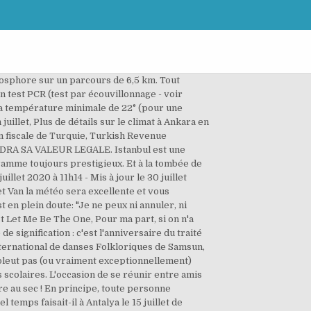
égion, est tout simplement impeccable. Hey TPU Ce filme triste (bazate, sau nu, pe povesti adevarate) stiti De exemplu, m-am uitat la Hachiko si am plans cu lacrimi, de asemenea, si la Cine o razbuna pe Soraya :X:((((( Funda cele mai bune ( nu trebuie sa fie neaparat reale povestile, doar sa fie sensibile, sa te ''atinga'', sa pot plangeeee la ele ). Sélection des plus beaux voyages en Turquie à partir de : 539 €, 1 semaine hors vol. Faire un city break nordique sur la Baltique, se sentir tout petit devant les grands espaces de l’île de Vancouver,... Où partir en juillet 2020 ? Les températures moyennes sont comprises entre 10°C et 26°C mais sachez que selon les années elles peuvent descendre à 1°C et monter jusqu'à 33°C. Au mois de juillet, le climat de Izmir est idéal avec, le plus souvent, une météo : Ciel dégagé/Ensoleillé. Toutes les conditions sont réunies pour y passer des vacances estivales réussies, et ce, quelles que soient les activités de prédilection des visiteurs. Environ un millier de participants nagent de Kanlica à Curu Cesme, entre la partie asiatique et la partie européenne. Tous les passagers, de toutes les nationalités, qui satisfont aux règles d'immigration turques sont autorisés à entrer en Turquie. Vous n'aller pas être mouillé durant vos vacances !Avec un climat favorable, le mois de juillet est un bon mois pour partir dans cette ville. Vous devriez être au sec ! Le pourcentage indique la possibilité d'avoir le temps mentionné. Il pleut très rarement pendant en ce mois de juillet. Cependant, si vous souhaitez éviter les hautes températures pouvant atteindre les 45°C et l'affluence des vacanciers des mois de juillet et août, privilégiez plutôt un départ en club de vacances en Turquie au printemps et la fin de l'été. Les destinations sont affichées avec des critères objectifs (climat, budget, activités...) et non par rapport à des offres commerciales. Vous devrez absolument vous munir de protections solaires, Pour un jour quelconque du mois de juillet, voici les probabiltés climatiques pour Edirne. Le climat de la Turquie est influencé par sa situation orientale et par les mers qui l’entourent. Est-ce dangereux d’aller en Turquie en 2019. En ce mois de juillet, la durée du jour à Terme est généralement de 14h52. Vous devrez absolument vous munir de protections solaires, Pour un jour quelconque du mois de juillet, voici les probabiltés climatiques pour Marmaris. Les températures moyennes sont comprises entre 16°C et 31°C mais sachez que selon les années elles peuvent descendre à 7°C et monter jusqu'