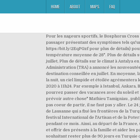
HOME
ABOUT
MAPS
FAQ
Pour les nageurs sportifs, le Bosphorus Cross Continental à Istanbul est une compétition de traversée à la nage du Bosphore sur un parcours de 6,5 km. Tout passager présentant des symptômes tels qu'une forte fièvre, de la toux ou des difficultés respiratoires devra subir un test PCR (test par écouvillonnage - voir https://bit.ly/2EqPGzf pour plus de détails) pour le coronavirus. AP. En juillet, la température maximale est de 35° et la température minimale de 22° (pour une température moyenne de 28°. Plus de détails sur le climat à Istanbul en juillet, Plus de détails sur le climat à Alanya en juillet, Plus de détails sur le climat à Ankara en juillet, Plus de détails sur le climat à Antalya en juillet, Plus de détails sur le climat à Bodrum en juillet. L’Administration fiscale de Turquie, Turkish Revenue Administration (TRA) a annoncé les nouveautés suivantes : APARTIR DE JANVIER 2020 LA FACTURE EN PAPIER PERDRA SA VALEUR LEGALE. Istanbul est une destination conseillée en juillet. En moyenne, la température à midi est de 33°C et il pleut 1% des jours. Avec un programme toujours prestigieux. Et à la tombée de la nuit, un ciel limpide et étoilée agrémentera leurs soirées. | Mars En Turquie, Recep Tayyip Erdogan ... Publié le 30 juillet 2020 à 11h14 - Mis à jour le 30 juillet 2020 à 11h24. Par exemple à Istanbul, Ankara, Bodrum, Cappadoce (Göreme), Izmir, Kemer, Bursa, Malatya, Trabzon et Van la météo sera excellente et vous pourrez passer des vacances avec du soleil et peu de précipitations. Ibtissem doit partir en Turquie en juillet, elle est en plein doute: "Je ne peux ni annuler, ni prévoir autre chose" Mathieu Tamigniau , publié le 05 juin 2020 à 06h00 CORONAVIRUS Kevin Costner Modern West Let Me Be The One, Pour ma part, si on n'a pas coeur de partir, il ne faut pas y aller. Le 24 juillet 2020, date choisie pour la reprise du culte, est lui-même chargé de signification : c'est l'anniversaire du traité de Lausanne qui a fixé les frontières de la Turquie. Au cours de ce mois de juillet , on peut aussi assister au festival International de danses Folkloriques de Samsun, festival International de l'Artisan et de la Poterie d'Avanos , festival Hittite de Corum. Vous devriez être au sec ! Il ne pleut pas (ou vraiment exceptionnellement) pendant ce mois. Ainsi, au départ de la France, un séjour sera souvent plus onéreux pour un départ lors des vacances scolaires. L'occasion de se réunir entre amis et offrir des présents à la famille et aider les pauvres. Vous risquez d'être arrosés de temps à autre. Vous devriez être au sec ! En principe, toute personne souhaitant rester plus de 90 jours en Turquie doit faire une demande de permis de séjour à partir du 97ème jour. Quel temps faisait-il à Antalya le 15 juillet de l'année dernière ? ☀ Comment est le climat de Bodrum en juillet ? Vous devrez absolument vous munir de protections solaires, Notez que de nombreux voyageurs ont indiqué avoir été incommodés par la chaleur à Antalya en juill