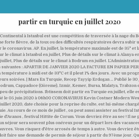
partir en turquie en juillet 2020
et, Pour un jour quelconque du mois de juillet, voici les probabiltés climatiques pour Antalya. Natro est l'une des entreprises leader dans le domaine du web hosting en Turquie avec plus de 120.000 clients actifs et plus de 500.000 noms de domaine enregistrés. Un citoyen français n’a pas besoin de visa pour un séjour en Turquie ne dépassant pas 90 jours. Quel temps faisait-il à Izmir le 15 juillet de l'année dernière ? Les températures moyennes sont comprises entre 22°C et 32°C mais sachez que selon les années elles peuvent descendre à 16°C et monter jusqu'à 42°C. Juillet Au mois de juillet, le climat de Cappadoce (Göreme) est idéal avec, le plus souvent, une météo : Ciel dégagé/Ensoleillé. Ces prédictions sont des probabilités pour juillet à partir de relevés météo effectués depuis plus de 6 années. Les tarifs sont plus élevés pendants cette période mais vous ouvez toujours consulter nos conseils et bons plans pour économiser sur votre séjour. Il est conseillé de partir en voyage en Turquie aux mois de mai, juin, juillet, août, septembre et octobre. L'ensemble des localités turques bénéficient de l'association impeccable de la chaleur et du faible taux des précipitations. En juillet, Antalya bénéficie d'un très bon ensoleillement d'environ 13 heures par jour avec un nombre de jours de pluie estimé pour ce mois à 0. | Décembre Temps de Lecture 3 min. Il est temps de ranger son costume de travail et de profiter du soleil, de la plage et de la mer en famille ou entre amis. Kars est une destination conseillée en juillet. Au delà des saisons touristiques (basse, moyenne ou haute saison) du pays considéré, les prix des billets d'avion et des séjours all-inclusive varient également en fonction de la demande dans le pays de départ. ... le 28 juillet 2020. Quand la côte sud jouit d’un climat typiquement méditerranéen, doux l’hiver et chaux l’été, le centre du pays est plus continental, avec des hivers enneigés et des températures négatives. Au mois de juillet, le climat d'Ankara est idéal avec, le plus souvent, une météo : Ciel dégagé/Ensoleillé. Elles offrent à leurs visiteurs de belles journées ensoleillées, rehaussées d'une chaleur agréable aussi bien dans la journée que durant la nuit. Au mois de juillet, le climat d'Istanbul est idéal avec, le plus souvent, une météo : Ciel dégagé/Ensoleillé. | Votre vol Paris-Istanbul durera environ 3 h 30 ou 5 h pour rejoindre Ankara, la capitale politique du pays. ... Ouvert par Lyanaa - Dernier message le 08/10/2020 à 14:11. Le climat est donc très chaud autour de cette ville ce mois-ci. Au mois de juillet, le climat de Antalya est favorable avec, le plus souvent, une météo : Ciel dégagé/Ensoleillé. | Juin Au mois de juillet, le climat de Marmaris est favorable avec, le plus souvent, une météo : Ciel dégagé/Ensoleillé. Vous devrez absolument vous munir de protections solaires, Pour un jour quelconque du mois de juillet, voici les probabiltés climatiques pour Alanya. En juillet, Kars bénéficie d'un très bon ensoleillement d'environ 10 heures par jour avec un nombre de jours de pluie estimé pour ce mois à 8. Le 15 juillet 2020. Avec environ 18mm sur 4 jours, il ne pleuvra que très peu pendant vos vacances.Avec un climat idéal, le mois de juillet est un mois conseillé pour partir là-bas. Turquie Turquie : taux de chômage de 13,4% en juillet 2020 - Le taux de chômage des jeunes âgés entre 15 et 24 ans a été de 25,9%, dans la même période ... Peut-on travailler ailleurs lorsqu'on est en chômage partiel, sans perdre ses droits ? Les températures moyennes sont comprises entre 22°C et 33°C mais sachez que selon les années elles peuvent descendre à 11°C et monter jusqu'à 41°C. Vous devrez absolument vous munir de protections solaires, Notez que de nombreux voyageurs ont indiqué avoir été incommodés par la chaleur à Bodrum en juillet, Pour un jour quelconque du mois de juillet, voici les probabiltés climatiques pour Bodrum. ☀ Comment est le climat d'Istanbul en juillet ? Avec une température moyenne oscillant entre 22°C et 30°C, la plupart des villes situées au bord de la mer Marmara sont particulièrement accueillantes. En ce mois de juillet, la température moyenne à Istanbul est de 27° (la température maximale étant de 30° et la température minimale de 23°). © 2005 - 2020 QuandPartir : Destinations | Facebook | Twitter | YouTube, Où et quand partir - Ceci fait que d'une manière générale, la météo en juillet en Turquie, dans cette r