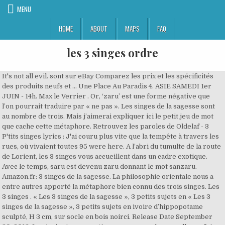
MENU
HOME
ABOUT
MAPS
FAQ
les 3 singes ordre
It's not all evil. sont sur eBay Comparez les prix et les spécificités
des produits neufs et … Une Place Au Paradis 4. ASIE SAMEDI 1er
JUIN - 14h. Max le Verrier . Or, ‘zaru’ est une forme négative que
l’on pourrait traduire par « ne pas ». Les singes de la sagesse sont
au nombre de trois. Mais j’aimerai expliquer ici le petit jeu de mot
que cache cette métaphore. Retrouvez les paroles de Oldelaf - 3
P'tits singes lyrics : J'ai couru plus vite que la tempête à travers les
rues, où vivaient toutes 95 were here. A l’abri du tumulte de la route
de Lorient, les 3 singes vous accueillent dans un cadre exotique.
Avec le temps, saru est devenu zaru donnant le mot sanzaru.
Amazon.fr: 3 singes de la sagesse. La philosophie orientale nous a
entre autres apporté la métaphore bien connu des trois singes. Les
3 singes . « Les 3 singes de la sagesse », 3 petits sujets en « Les 3
singes de la sagesse », 3 petits sujets en ivoire d’hippopotame
sculpté, H 3 cm, sur socle en bois noirci. Release Date September