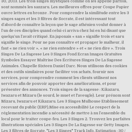
30, 2013. Les trois singes mystiques comme on les appelle parfois,
sont nommés les sanzaru. Les meilleures offres pour Coupe Papier
ouvre lettres en bronze . Pour comprendre la similitude entre les 3
singes sages et les 3 filtres de Socrate, il est intéressant tout
d’abord de connaître la leçon que le sage athénien voulut donner à
l’un de ces disciples quand celui-ci arriva chez lui en lui disant que
quelqu’un l’avait critiqué. En japonais « san » signifie trois et saru
signifie le singe. Pour ne pas connaître et propager le malheur, il
faut « ne rien voir », « ne rien entendre » et « ne rien dire ». Trois
Singes De La Sagesse Les 3 Singes Fond Ecran Images Gratuites
Symboles Essayer Maîtrise Des Écritures Singes De La Sagesse
Animales. Chapelle Sixteen Daniel Darc. Nous utilisons des cookies
et des outils similaires pour faciliter vos achats, fournir nos
services, pour comprendre comment les clients utilisent nos
services afin de pouvoir apporter des améliorations, et pour
présenter des annonces. Trois singes de la sagesse : Kikazaru,
Iwazaru et Mizaru (le sourd, le muet et l'aveugle). Leur prénom sont
Mizaru, Iwazaru et Kikazaru. Les 3 Singes Mulhouse Etablissement
recevant du public (ERP),Mise en accessibilité Le respect de la
réglementation incendie a nécessité de mettre à nu l’ensemble du
local pour le traiter coupe-feu. Les 3 Singes 2. Trouvez les parfaites
illustrations spéciales Les 3 Singes De La Sagesse sur Getty Images.
Les 3 filtres de Socrate. "Les 3 Singes" Track Info. Estimation : 30 /