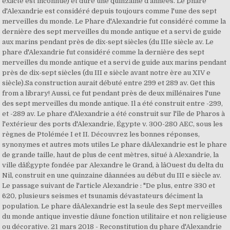
exacte est inconnue) et duré une quinzaine d'années. Le phare
d'Alexandrie est considéré depuis toujours comme l'une des sept
merveilles du monde. Le Phare d'Alexandrie fut considéré comme la
dernière des sept merveilles du monde antique et a servi de guide
aux marins pendant près de dix-sept siècles (du IIIe siècle av. Le
phare d'Alexandrie fut considéré comme la dernière des sept
merveilles du monde antique et a servi de guide aux marins pendant
près de dix-sept siècles (du III e siècle avant notre ère au XIV e
siècle).Sa construction aurait débuté entre 299 et 289 av. Get this
from a library! Aussi, ce fut pendant près de deux millénaires l'une
des sept merveilles du monde antique. Il a été construit entre -299,
et -289 av. Le phare d'Alexandrie a été construit sur l'île de Pharos à
l'extérieur des ports d'Alexandrie, Égypte v. 300-280 AEC, sous les
règnes de Ptolémée I et II. Découvrez les bonnes réponses,
synonymes et autres mots utiles Le phare dâAlexandrie est le phare
de grande taille, haut de plus de cent mètres, situé à Alexandrie, la
ville dâÉgypte fondée par Alexandre le Grand, à lâOuest du delta du
Nil, construit en une quinzaine dâannées au début du III e siècle av.
Le passage suivant de l'article Alexandrie : "De plus, entre 330 et
620, plusieurs seismes et tsunamis dévastateurs déciment la
population. Le phare dâAlexandrie est la seule des Sept merveilles
du monde antique investie dâune fonction utilitaire et non religieuse
ou décorative. 21 mars 2018 - Reconstitution du phare d'Alexandrie