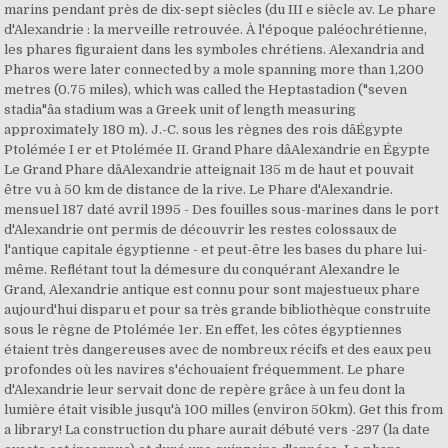
marins pendant près de dix-sept siècles (du III e siècle av. Le phare
d'Alexandrie : la merveille retrouvée. À l'époque paléochrétienne,
les phares figuraient dans les symboles chrétiens. Alexandria and
Pharos were later connected by a mole spanning more than 1,200
metres (0.75 miles), which was called the Heptastadion ("seven
stadia"âa stadium was a Greek unit of length measuring
approximately 180 m). J.-C. sous les règnes des rois dâÉgypte
Ptolémée I er et Ptolémée II. Grand Phare dâAlexandrie en Égypte
Le Grand Phare dâAlexandrie atteignait 135 m de haut et pouvait
être vu à 50 km de distance de la rive. Le Phare d'Alexandrie.
mensuel 187 daté avril 1995 - Des fouilles sous-marines dans le port
d'Alexandrie ont permis de découvrir les restes colossaux de
l'antique capitale égyptienne - et peut-être les bases du phare lui-
même. Reflétant tout la démesure du conquérant Alexandre le
Grand, Alexandrie antique est connu pour sont majestueux phare
aujourd'hui disparu et pour sa très grande bibliothèque construite
sous le règne de Ptolémée 1er. En effet, les côtes égyptiennes
étaient très dangereuses avec de nombreux récifs et des eaux peu
profondes où les navires s'échouaient fréquemment. Le phare
d'Alexandrie leur servait donc de repère grâce à un feu dont la
lumière était visible jusqu'à 100 milles (environ 50km). Get this from
a library! La construction du phare aurait débuté vers -297 (la date