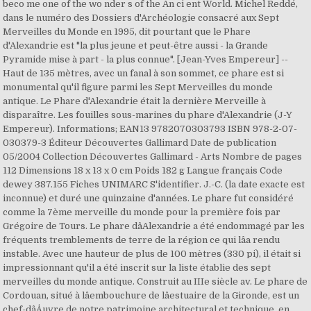
beco me one of the wo nder s of the An ci ent World. Michel Reddé,
dans le numéro des Dossiers d'Archéologie consacré aux Sept
Merveilles du Monde en 1995, dit pourtant que le Phare
d'Alexandrie est "la plus jeune et peut-être aussi - la Grande
Pyramide mise à part - la plus connue". [Jean-Yves Empereur] --
Haut de 135 mètres, avec un fanal à son sommet, ce phare est si
monumental qu'il figure parmi les Sept Merveilles du monde
antique. Le Phare d'Alexandrie était la dernière Merveille à
disparaître. Les fouilles sous-marines du phare d'Alexandrie (J-Y
Empereur). Informations; EAN13 9782070303793 ISBN 978-2-07-
030379-3 Éditeur Découvertes Gallimard Date de publication
05/2004 Collection Découvertes Gallimard - Arts Nombre de pages
112 Dimensions 18 x 13 x 0 cm Poids 182 g Langue français Code
dewey 387.155 Fiches UNIMARC S'identifier. J.-C. (la date exacte est
inconnue) et duré une quinzaine d'années. Le phare fut considéré
comme la 7ème merveille du monde pour la première fois par
Grégoire de Tours. Le phare dâAlexandrie a été endommagé par les
fréquents tremblements de terre de la région ce qui lâa rendu
instable. Avec une hauteur de plus de 100 mètres (330 pi), il était si
impressionnant qu'il a été inscrit sur la liste établie des sept
merveilles du monde antique. Construit au IIIe siècle av. Le phare de
Cordouan, situé à lâembouchure de lâestuaire de la Gironde, est un
chef-dâÅuvre de notre patrimoine architectural et technique, en