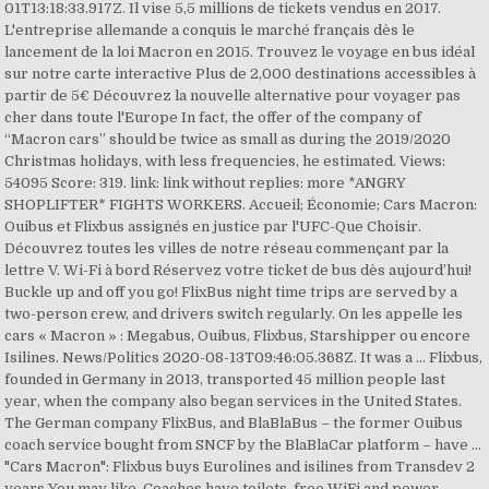
01T13:18:33.917Z. Il vise 5,5 millions de tickets vendus en 2017.
L'entreprise allemande a conquis le marché français dès le
lancement de la loi Macron en 2015. Trouvez le voyage en bus idéal
sur notre carte interactive Plus de 2,000 destinations accessibles à
partir de 5€ Découvrez la nouvelle alternative pour voyager pas
cher dans toute l'Europe In fact, the offer of the company of
“Macron cars” should be twice as small as during the 2019/2020
Christmas holidays, with less frequencies, he estimated. Views:
54095 Score: 319. link: link without replies: more *ANGRY
SHOPLIFTER* FIGHTS WORKERS. Accueil; Économie; Cars Macron:
Ouibus et Flixbus assignés en justice par l'UFC-Que Choisir.
Découvrez toutes les villes de notre réseau commençant par la
lettre V. Wi-Fi à bord Réservez votre ticket de bus dès aujourd’hui!
Buckle up and off you go! FlixBus night time trips are served by a
two-person crew, and drivers switch regularly. On les appelle les
cars « Macron » : Megabus, Ouibus, Flixbus, Starshipper ou encore
Isilines. News/Politics 2020-08-13T09:46:05.368Z. It was a … Flixbus,
founded in Germany in 2013, transported 45 million people last
year, when the company also began services in the United States.
The German company FlixBus, and BlaBlaBus – the former Ouibus
coach service bought from SNCF by the BlaBlaCar platform – have …
"Cars Macron": Flixbus buys Eurolines and isilines from Transdev 2
years You may like. Coaches have toilets, free WiFi and power