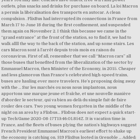
outlets, plus snacks and drinks for purchase on board. La loi Macron
a permis la libéralisation des transports en autocar. A clean
compulsion . FlixBus had interrupted its connections in France from
March 17 to June 18 during the first confinement, and suspended
them again on November 2. I think this because we came in the
“grand entrance” at the front of the station, so to find it, we had to
walk allll the way to the back of the station, and up some stairs. Les
cars Macron sont à l’arrêt depuis trois mois en raison du
coronavirus. First of all, remember that we call “Macron cars” all
those buses that benefited from the liberalization of the sector by
Emmanuel Macron, then Minister of the Economy, in 2015. Cheaper
and less glamorous than France’s celebrated high-speed trains,
buses are hauling ever more travelers. He’s proposing doing away
with the … Sur les marchés ou nous nous implantons, nous
apportons une marque jeune et fraîche, et une nouvelle manière
d'aborder le secteur, qui va bien au-delà du simple fait de faire
rouler des cars. Two young women forgotten in the middle of the
night on an area by a Flixbus… Flixbus does not expect a quick start-
up Tech/Game 2020-08-17T13:46:01.854Z. It is vacation time in
France, and the fleets of buses plying the nation’s highways suggest
French President Emmanuel Macron’s earliest effort to shake up
the economy is catching on. 319 FlixBus looted in Grenoble ... Added: