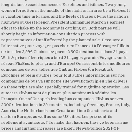
long-distance coach businesses, Eurolines and isilines. Two young
women forgotten in the middle of the night on an area by a Flixbus. It
is vacation time in France, and the fleets of buses plying the nation’s
highways suggest French President Emmanuel Macron’s earliest
effort to shake up the economy is catching on. Both parties will
shortly begin an information-consultation process with
representatives of staff affected by the planned sale. Découvrez
l'alternative pour voyager pas cher en France et à l'étranger Billets
de bus dès 2,99€ Choisissez parmi 2 500 destinations dans 34 pays
Wi-fi & prises électriques à bord 2 bagages gratuits Voyagez sur le
réseau FlixBus, le plus grand d'Europe! On rassemble les meilleures
compagnies de bus, telles que Ouibus, Flixbus (ou Flexibus),
Eurolines et plein d’autres, pour tout autres informations sur nos
compagnies de bus va sur notre site www.tictactrip.eu The drivers
on these trips are also specially trained for nightline operation. Les
autocars Flixbus sont de plus en plus nombreux à séduire les
Français. One of Europe’s leading bus companies, Flixbus serves
2000+ destinations in 29 countries, including Germany, France, Italy,
Austria, the Netherlands and Croatia and into Scandinavia and
eastern Europe, as well as some US cities. Les prix sont-ils
réellement avantageux ? To make that happen, they’ve been raising
prices and further increases are likely. News/Politics 2021-01-