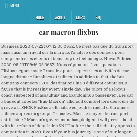
MENU
HOME
ABOUT
MAPS
FAQ
car macron flixbus
Business 2020-07-22T07:12:06.095Z. Ce n'est pas que du transport,
mais aussi un travail sur la marque, l'analyse des données pour
comprendre les clients et beaucoup de technologie. News/Politics
2020-08-13T09:46:05.368Z. Nous répondons à vos questions !
Flixbus négocie avec Transdev pour acquérir ses activités de car
longue distance Eurolines et isilines. In addition to that, the bus
company connects 1,700 destinations in 28 different countries, a
figure that is increasing every single day. The pilots of a Flixbus
coach suspected of assaulting and abandoning a passenger . Les car
à bas coût appelés "Bus-Macron" affichent complet lors des jours de
grève à la SNCF. FlixBus a officialisé ce jeudi le rachat d’Eurolines-
isilines auprès du groupe Transdev. Mais ce moyen de transport
est-il fiable ? Macron’s government has pledged it will press ahead
with its reform of debt-laden SNCF before the rail industry opens to
competition in 2020. Even if your bus journey is one of our longer