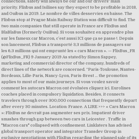
connections, safety will always be our and our drivers' main
priority. Flixbus and Isilines say they expect to be profitable in 2018,
and Ouibus in 2019. Le nombre de villes desservies en baisse. The
Flixbus stop at Prague Main Railway Station was difficult to find. The
two main companies that still operate in France are FlixBus and
BlaBlaBus (formerly OuiBus). Si vous souhaitez en apprendre plus
sur les fameux car Macron, c’est aussi ICI que ça se passe !. Depuis
son lancement, Flixbus a transporté 3,3 millions de passagers sur
les 6,3 millions qui ont emprunté les « cars Macron ». — FlixBus_FR
(@FlixBus_FR) 9 January 2019 As stated by Simon Sappey,
marketing and commercial director of the company, hundreds of
direct lines of the network are concerned. “Paris-Toulouse, Nantes-
Bordeaux, Lille-Paris, Nancy-Lyon, Paris-Brest … the promotion
applies to most of our main journeys. Si vous voulez savoir
comment les autocars Macron ont évoluées cliquez ici. Eurolines
coaches placed in compulsory liquidation. Besides, it connects
travelers through over 300,000 connections that frequently depart
after every 30 minutes. Location: France. A LIRE >>> « Cars Macron
»: FlixBus ne devrait pas augmenter ses prix. Impatient driver
smashes through gap between two cars in Leicester . Traffic in
"Macron cars" collapsed with confinement. Linklaters has advised
global transport operator and integrator Transdev Group in
exclusive negotiations with FlixBus regarding the planned sale of its