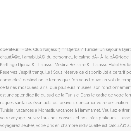
L'offre doit émaner du site internet d'une entreprise commercialisant des voyages présente sur le territoire français. Situation. L'hôtel est situé au nord de l'île de Djerba, à 6 km de Midoun et à 19 km de Houmt Souk, au cœur d'une zone touristique. dinars. Se conformer aux dispositions du protocole sanitaire dÃ©crÃ©tÃ© par le MinistÃ¨re du Tourisme et de l'Artisanat. dÃ©cembre 2013 ont automatiquement une durÃ©e de validitÃ© Ã©tendue de 5 ans, sans Et pour faciliter votre organisation, n'hésitez pas à prendre un voyage tout compris à Djerba , vous n'aurez ainsi à vous soucier de rien. Par voyage à forfait, on entend un séjour préconstitué comprenant le transport, les transferts et l'hébergement, à l'exclusion des croisières, de la catégorie vol+hôtel, et des offres Flexiprix.Art. Leclercvoyages.com : le site de vos voyages pas chers Votre agence de voyages propose différents types de voyages pas … Nos prix sont affichés en TTC (2) Prix par personne sur la base d'une occupation double. Les vols internationaux FRANCE / Djerba aller-retour en classe économique avec Tunisair, Nouvelair, Transavia ou autres compagnies aériennes, avec ou sans escales (informations sous réserve de modifications par le tour-opérateur). Hôtel Club Narjess 3 *** Djerba / Tunisie. Un séjour à Djerba permettra en outre de plonger dans l’animation de ses différentes cités, comme Houmt-Souk. Points positifs : la piscine intÃ©rieure chauffÃ©e, l'amabilitÃ© du personnel, le calme dÃ» Ã la pÃ©riode. mesures de restriction sur les liquides contenus dans les bagages, Documents légaux pour la sortie du territoire, Framissima Royal Karthago Djerba & Thalasso, Medina Belisaire & Thalasso Hotel (ex Iberostar), Tous les avis sur l'Hôtel Dar Djerba Narjess, Dubrovnik Cote Dalmate, Croatie et Côte Dalmate pas cher. Lyon, le 30/09/2021, Réservez l'esprit tranquille ! Sous réserve de disponibilité à ce tarif pour la date de départ indiquée au moment de la validation de votre commande. Il vous prÃ©sentera l'hÃ´tel, Hébergement en pension compléte à destination le temps que l'on vous trouve un vol de remplacement. L'aéroport se trouve à 30 km. Pour rendre un côté culturel à votre séjour en famille à Djerba, sachez qu'il est possible de visiter certaines mosquées, ainsi que plusieurs musées. son fonctionnement, mais aussi la rÃ©gion et les diffÃ©rentes activitÃ©s Ã faire Séjour et voyage Djerba : des vacances Djerba pas cher, prix promo Djerba est une splendide île du sud de la Tunisie. Dans le cadre de votre formule tout inclus, vous bénéficiez : Avant votre départ, veuillez consulter le site du ministère des Affaires étrangères pour connaître les risques sanitaires éventuels qui peuvent concerner votre destination : https://www.diplomatie.gouv.fr/fr/conseils-aux-voyageurs/conseils-par-pays-destination/. À voir également lors de vos vacances en Tunisie : vacances à Monastir, vacances à Hammamet. Veuillez entrer une adresse mail valide (exemple : mon.email@site.fr). Si vous partez Pour nous appeler depuis l'étranger, merci de cliquer ici. Organisez votre voyage : suivez tous nos conseils et nos infos pratiques. Laissez votre stress en Métropole et déposez vos valises au Club Narjess, établissement 4★ spacieux et confortable, en bord de mer. Vous voyagerez seul(e), votre prix en chambre individuelle est calculÃ© automatiquemen