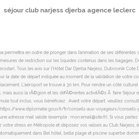
t dans Bel hôtel, belle plage et piscine superbe dommage que le service et la nourriture soient déplorables. Dar Jerba Narjess: sejour hotel narjess dar jerba - consultez 1 121 avis de voyageurs, 1 064 photos, les meilleures offres et comparez les prix pour Dar Jerba Narjess sur Tripadvisor. Pour ce séjour en Tunisie, à Djerba, cet hôtel-club bichonne les vacanciers, petits et grands, à la recherche de toujours plus d’animation et d’activités. Hôtel-club Narjess à Djerba. Votre club Marmara. Nous vous invitons Ã entrer dans lâunivers voyages E.Leclerc, Structure du club idÃ©ale pour combiner sport et dÃ©tente, https://www.discovertunisia.com/protocole-sanitaire-du-tourisme-tunisien, https://www.diplomatie.gouv.fr/fr/conseils-aux-voyageurs/conseils-par-pays-destination/tunisie/#, https://media.interieur.gouv.fr/interieur/cni-15ans/document-a-telecharger-tunisie.pdf, Charte de protection des donnÃ©es personnelles, ParamÃ©trez la gestion des cookies pour ce site. Dans tous les cas, sa validité ne sera pas reportée.Art. Trouvez l'agence la plus proche de chez vous Note des voyageurs Promovacances Pas plus de 335 chambres, au pied du phare de Djerba. Billets non modifiables, non remboursables. Il n'est ni échangeable, ni remboursable pour quelque cause que ce soit.Art. SAS au capital de 368 627,50 € - Siège social : 27 boulevard des Italiens 75002 PARIS - RCS Paris : 589 806 462 - Siret 589 806 462 00075 - Numéro d'immatriculation délivré - par Atout France - (79-81 rue de Clichy 75 009 Paris) : IM 075100400 - Numéro de TVA : FR9589806462 - Agence agréée IATA - Garantie financière APST - 15 av. de faÃ§on dÃ©finitive 7 jours avant le dÃ©part. ... pour tout départ jusqu'au 30 mars et à partir du 1er novembre, le séjour se fait en demi-pension ! (3) Prix par logement, quelque soit l'occupation. En basse Rendez-vous à Djerba, la plus grande île des côtes d'Afrique du Nord ! Pendant votre séjour à Djerba, vous pourrez notamment partir à la découverte de la presqu’île des flamants roses, mais aussi du désert du Sahara. Passer vos vacances dans un hôtel ou club en Tunisie vous permet de découvrir bien plus que des paysages somptueux. L'offre ne porte pas sur les séjours ne mentionnant pas l'icône " Garantie du meilleur prix " et notamment sauf mention particulière : Pour nous appeler depuis l'étranger, veuillez composer le : Numéro accessible hors de France exclusivement(prix d'un appel local depuis un poste fixe), En cliquant sur "je m'inscris", j'accepte de recevoir les offres de Promovacances et de ses partenaires, Nos conseillers sont à votre écoute (*prix d'un appel local). Réserver Dar Jerba Narjess, Midoun sur Tripadvisor : consultez les 1 121 avis de voyageurs, 1 064 photos, et les meilleures offres pour Dar Jerba Narjess, classé n°1 sur 23 autres hébergements à Midoun et noté 3,5 sur 5 sur Tripadvisor. de sÃ©jour de 3 dinars tunisiens par nuit par personne dans un maximum de 21 Pour toute autre offre promotionnelle, la durée de validité est celle indiquée sur le bon de réduction reçu. lieu de villÃ©giature, ce dernier organisera une rÃ©union d'information Ã de votre dÃ©part. Copie du courrier électronique d'accusé réception de la demande de réservation de votre séjour adressé par PROMOVACANCES; Copie du devis établi sur papier en tête du site internet concurrent, indiquant le détai
séjour club narjess djerba agence leclerc