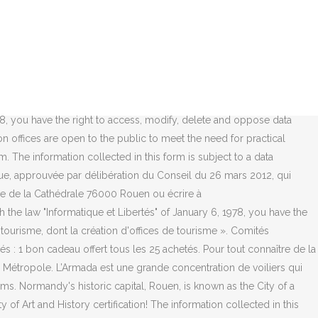
.. Visite guidée de Rouen. – Le Click & Collect : retrait à l’Office de
ions vous concernant sauf si … Sep. Tel: +33 (0)2 32 08 32 40. Rouen
ouentourisme.com The Rouen Normandy Tourist and Convention Office
DIE OFFICE DE TOURISME. Visit Rouen (External link) Rouen mon pass
cultural capital. Normandy’s riverside capital also dishes up some of
t Libertés" of January 6, 1978, you have the right to access, modify,
78, you have the right to access, modify, delete and oppose data
n offices are open to the public to meet the need for practical
m. The information collected in this form is subject to a data
ue, approuvée par délibération du Conseil du 26 mars 2012, qui
ce de la Cathédrale 76000 Rouen ou écrire à
he law "Informatique et Libertés" of January 6, 1978, you have the
urisme, dont la création d'offices de tourisme ». Comités
s : 1 bon cadeau offert tous les 25 achetés. Pour tout connaître de la
sa Métropole. L’Armada est une grande concentration de voiliers qui
s. Normandy's historic capital, Rouen, is known as the City of a
y of Art and History certification! The information collected in this