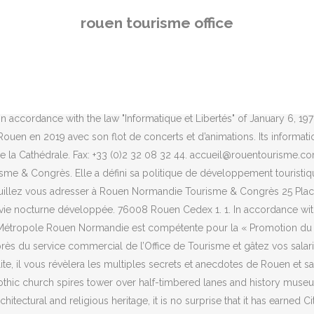
Rouen et sa vallée de Seine proposées par l’Office de Tourisme de Rouen
rouen tourisme office
. Nous nous engageons à ne pas communiquer à des tiers les informat
08 32 40 Bureau de change : +33(0)2 35 89 48 60 Email : accueil@r
 of the Rouen metropolitan area. ROUEN TOURISME ET CONGRÈS NORMAN
ed on the banks of the River Seine, is Normandy’s vibrant, historic and 
ed in from the nearby coast. In accordance with the law "Informatique e
n accordance with the law "Informatique et Libertés" of January 6, 19
ouen en 2019 avec son flot de concerts et d’animations. Its informatio
e de la Cathédrale. Fax: +33 (0)2 32 08 32 44. accueil@rouentourisme.co
me & Congrès. Elle a défini sa politique de développement touristiq
, veuillez vous adresser à Rouen Normandie Tourisme & Congrès 25 Pla
ie nocturne développée. 76008 Rouen Cedex 1. 1. In accordance with t
 Métropole Rouen Normandie est compétente pour la « Promotion du to
ès du service commercial de l’Office de Tourisme et gâtez vos salarié
lite, il vous révèlera les multiples secrets et anecdotes de Rouen et 
othic church spires tower over half-timbered lanes and history museum
tectural and religious heritage, it is no surprise that it has earned Cit