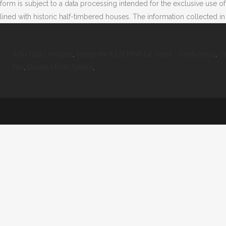
form is subject to a data processing intended for the exclusive use
lined with historic half-timbered houses. The information collected 
Actu Csp Limoges
,
Interprète Il Est Mort Le Soleil - Codycross
,
O
Pan
,
Barista Mcdo Salaire
,