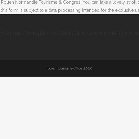
 of Rouen Normandie Tourisme & Congrès. You can take a lovely strol
in this form is subject to a data processing intended for the exclusi
m Bordeaux Twitter
,
Dionysos Et Pan
,
Gerry Cardinale Wife
,
Rge Audit
rouen tourisme office 2020