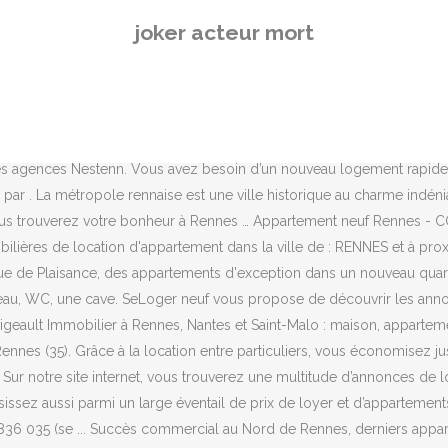
ennes, derniers appartements … 299 annonces, Location, Appartements, à Rennes (35), Prix min : 280€/mois, Prix max : 3980€/mois, 85 dans le quartier Centre, 44 dans le quartier Thabor-Saint Helier, 34 dans le quartier Villejean … Annonces location appartement Rennes (35) avec Foncia et estimation gratuite du loyer d'un appartement de la ville Rennes (35). Location par particulier à Rennes. Découvrez les appartements neufs en Bretagne construits par Bâti-Armor. Nestenn rennes location vous propose rennes/villejean: chambre meublée en colocation dans un appartement refait entièrement à neuf avec des prestations de qualité et à proximité de... Il y a 2 … La valeur maximum doit être supérieure à la valeur mininum. Appartement neuf Rennes pas cher avec le BRS. « Coop foncier » est un système de location … Accession coopérative, Bail Réel Solidaire ou encore en investissement locatif Pinel, Espacil Accession vous propose des solutions adaptées à tous vos projets immobiliers. Annonces de location d'appartement en Ille et Vilaine (35). Vous êtes à la recherche d’un appartement à louer dans la ville de Rennes ?Blot Immobilier vous propose actuellement 58 annonces immobilières de location d'appartement à : Rennes.Consultez l’ensemble de nos offres dans cette localité mais aussi dans tout le département : Ille-et-Vilaine et trouver le logement neuf … Trouvez votre appartement à louer à Rennes (35000). Appartement neuf. Location appartement Rennes (35) : 461 annonces immobilières à Rennes | A Vendre A Louer. De rennes. Location d’appartement à Rennes : toutes nos offres Sur notre site internet, vous trouverez une multitude d’annonces de location d’appartements à Rennes, ou dans ses villes voisines telles que Bruz, Cesson … Vous pourrez ainsi recevoir dans votre boîte email, à la fréquence que vous voulez, les dernières annonces pour le ou … Contactez-nous … Nous vous recommandons les programmes neufs suivants : Les critères de recherche ont été élargis pour mieux répondre à votre demande. maximum recherché: Indiquez la surface minimum et/ou maximum Posez vos va, A LOUER - AGENCE GIBOIRE - APPARTEMENT T1 - RENNES CENTRE VILLE Dans résidence récente CLAIR MATIN, à deux pas du centre et d, RENNES BEAUREGARD, très bel appartement à louer offrant de très belles prestations, idéal pour colocation d'étudiants ou de j, A LOUER - AGENCE GIBOIRE - APPARTEMENT T1 meublé - RENNES CENTRE VILLE Dans la résidence récente CLAIR MATIN, très bel appart, Agence LFI RENNES CENTRE ! Résidence située au sud-ouest de l'agglomération Rennaise entre nature et ville et proche de toutes commodités. retrouver tous nos biens immobiliers, a acheter ou a louer sur rennes, nantes, vannes, saint malo, paris et leurs regions Achat appartement Rennes Achat appartement Saint Malo Appartement neuf Rennes - My Campus Beaulieu - Idéal investisseurs, travaux en cours ! 367 annonces, Location, à Rennes (35), Prix min : 12€/mois, Prix max : 600000€/mois, 113 dans le quartier Centre, 49 dans le quartier Thabor-Saint Helier, 39 dans le quartier Villejean-Beauregard, 22 dans le quartier Francisco-Vern-Poterie, 21 dans le quartier Lorient-Saint Brieuc, 20 dans le quartier Atalante Beaulieu, 17 dans le quartier Sud Gare, 17 dans le quartier Cleunay-Arsenal Redon, 12 dans le quartier Maurepas-Patton, … Annonces d'apparteme
joker acteur mort