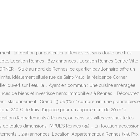
nts en location de particuliers et pros sur ParuVendu.fr Arty est un appartement tout neuf situé au calme dune résidence du xviième. Appartement neuf Rennes - CORNER - Situé au nord de Rennes, ce quartier pavillonnaire offre un cadre de vie idéal pour habiter ou investir. Location d'appartements à Rennes (35) : 499 annonces Vous allez déménager prochainement et vous comptez vivre à Rennes ? Rennes Villejean, dans résidence Armorica, studio au 2ème étage comprenant Soyez alerté quand de nouvelles annonces sont disponibles, Imodirect vous propose un charmant appartement lumineux en rez-de-chaussée comprenant une pièce de vie avec cuisine indépenda, PARK AVENUE Location Appartement à Rennes Nord Saint-Martin : 14 annonces immobilières de location Appartement à Rennes Nord Saint-Martin. Trouvez ce que vous cherchez au meilleur prix: logements à louer - rennes Consultez les meilleures offres pour votre recherche location appartement neuf rennes. Achat appartement RENNES . Acheter un appartement à Rennes. 14 janv. NESTENN RENNES LOCATION vous propose RENNES/VILLEJEAN : Chambre meublée en colocation dans un appartement refait entièrement à neuf avec des prestations de qualité et à proximité de toutes commodités. Location appartement neuf Rennes | Nexity. Appartement T3 de 62.90 m² au rez-de-chaussée, comprenant entrée/placard, séjour accès terrasse Sud, Quartier Villebois-Mareuil/Alphonse Guérin, dans impasse tranquille, T3 au 2me étage comprenant entrée, salon, cuisine aménag. 510 € Appartement 2 pièces. Carte. 28 janv. Location appartements 2 pièces Rennes (35000) | Toutes les annonces mise à jour en temps réel de location de appartements T2 à Rennes Situé au rez-de-chaussée dune magnifique cour classée monument historique, pastel est un appartement Simulez votre prêt immobilier. Figaro Immo - annonce Appartement : Rennes (35), studio de 18 m2 à louer meublé. Découvrez nos appartements neufs en Finistère, Ille-et-Vilaine, Morbihan et Loire Atlantique. Tout l'immobilier notaire. Consultez les meilleures offres pour votre recherche location appartement neuf cuisine equipee rennes. Appartement neuf à Rennes - Ille-et-Vilaine (35) A deux pas des rives de Vilaine et de l’accès direct à l’hyper centre, le quartier Beaulieu-Jeanne d’Arc occupe une place à part. Sur la ZAC de la Madeleine, les projets innovants ne manquent pas comme cette initiative d’un bailleur de proposer du logement abordable grâce au principe de foncier solidaire. A vous le calme résidentiel et … Location d'appartements 2 pièces et plus à Rennes (35) : 261 annonces Tri : Nouveautés Nouveautés Prix croissant Prix décroissant Surface croissante Surface décroissante Nombre de pièces croissant Nombre de pièces décroissant A vous le calme résidentiel et les facilités citadines ! Voir l'annonce. Paris 6 - appartement vide - neuf - 4 chambres paris 6 - … Je propose à la location un appart T2 de 43 m², disposant de 2 pièces dont une chambre. Offre appartement / maison / programme avec défiscalisation immobilière Rennes De nombreux avantages fiscaux existent lors de l'achat d'un bien immobilier à Rennes : Loi Censi Bouvard, Loi Duflot / Pinel / Alur, etc. Or, sur le marché du neuf, ces frais représentent 2 à 3% du montant de votre acquisition, contre 8% en moyenne sur le marché de l’ancien. Annonces de location d'