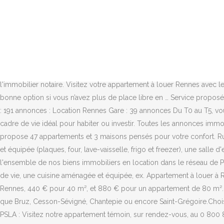
Indiquez votre budget minimum et/ou maximum disponible : Indiquez le nombre de pièce minimum et/ou Terr. Trouvez ce que vous cherchez au meilleur prix: logements à louer - rennes NESTENN RENNES LOCATION vous propose : PLAINE DE BAUD - Dans résidence neuve, appartement neuf de Type 2 de 50.10m² comprenant une entrée, un séjour lumineux ouvert sur une cuisine … Location d’appartement à Rennes : toutes nos offres. Tous les appartements BBC pour vos projets d'investissement locatif à Rennes. Annonces location appartement Rennes (35) avec Foncia et estimation gratuite du loyer d'un appartement de la ville Rennes (35). Idéalement située rue de Saint-Malo, la résidence Corner propose 47 appartements … 7 août 2020 - Location d’un appartement à Rennes – Beauregard - La Lande du Breil : 12 appartements à louer à Rennes – Beauregard - La Lande du Breil. que vous recherchez : Enregistrer votre recherche et créer une alerte. Consultez nos offres, exclusivités, vendus ! De plus, pour les étudiants et les jeunes actifs, cette métropole a de nombreux atouts. Le groupe Carrière Nous avons 52 logements à louer à partir de 320€ pour votre recherche appartement neuf rennes. OPEN RENNES Tout l'immobilier notaire. Visitez votre appartement à louer Rennes avec les agences Nestenn. Vous avez besoin d’un nouveau logement rapidement : la location par particulier à Rennes est sans doute une très bonne option si vous n’avez plus de place libre en … Service proposé par . La métropole rennaise est une ville historique au charme indéniable. Location Rennes : 827 annonces : Location Rennes Centre Ville : 191 annonces : Location Rennes Gare : 39 annonces Du T0 au T5, vous trouverez votre bonheur à Rennes … Appartement neuf Rennes - CORNER - Situé au nord de Rennes, ce quartier pavillonnaire offre un cadre de vie idéal pour habiter ou investir. Toutes les annonces immobilières de location d'appartement dans la ville de : RENNES et à proximité. Idéalement située rue de Saint-Malo, la résidence Corner propose 47 appartements et 3 maisons pensés pour votre confort. Rue de Plaisance, des appartements d'exception dans un nouveau quartier ouvert sur l'eau, la … Ayant en commun : Une cuisine aménagée et équipée (plaques, four, lave-vaisselle, frigo et freezer), une salle d'eau, WC, une cave. SeLoger neuf vous propose de découvrir les annonces de biens et investissements immobiliers à Rennes … Découvrez l'ensemble de nos biens immobiliers en location dans le réseau de Pigeault Immobilier à Rennes, Nantes et Saint-Malo : maison, appartement, stationnement… Grand T3 de 70m² comprenant une grande pièce de vie, une cuisine aménagée et équipée, ex. Appartement à louer à Rennes (35). Grâce à la location entre particuliers, vous économisez jusqu’à 220 € de frais d’agence pour un appartement de 20 m² à Rennes, 440 € pour 40 m², et 880 € pour un appartement de 80 m². Sur notre site internet, vous trouverez une multitude d’annonces de location d’appartements à Rennes, ou dans ses villes voisines telles que Bruz, Cesson-Sévigné, Chantepie ou encore Saint-Grégoire.Choisissez aussi parmi un large éventail de prix de loyer et d’appartements de toutes dimensions. IMPUL'S Rennes (35) ... En location-accession PSLA : Visitez notre appartement témoin, sur rendez-vous, au 0 800 836 035 (se ... Succès commercial au Nord de R