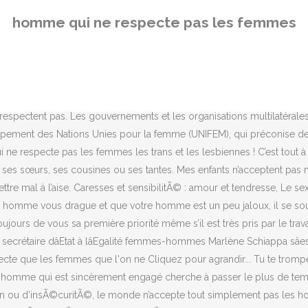
hommes qui manifestent des Ã©motions, comme c’est le cas pour les femmes. Que faire en cas de perte du dÃ©sir sexuel ? Comment la sexualitÃ© est vÃ©cue dans les diffÃ©rents pays. La composition des listes de candidats aux élections CSE doit refléter la composition du collège électoral : il s'agit du principe de représentation équilibrée des femmes et des hommes (1). Le petit garçon qui grandit dans le respect des hommes, des femmes, des trans, de tous les modes d'être, sera toujours "un homme", mais pas dans la définition archaïque du terme. Il sera curieux de savoir comment votre esprit fonctionne et s’intÃ©ressera Ã vous. Partie II. Cependant, il y a une grande diffÃ©rence entre cela et un homme qui veut savoir oÃ¹ vous Ãªtes tout le temps, qui passe par votre tÃ©lÃ©phone ou qui a une crise chaque fois que vous sortez sans lui. La question est courante, parce qu’il est trop facile de fermer les yeux sur un comportement irrespectueux quand on est aux prises avec la luxure, un peu amoureux ou qu’on a l’impression de tomber amoureux. Respectez-vous toujours assez pour garder le contrÃ´le de votre propre vie, fermement dans vos propres mains. Quand vous commencez une nouvelle relation, vous essayez surtout de repérer les signes qui prouvent qu’il s’intéresse à vous. C’est votre signal pour vous envoler. De plus, si vous sortez avec un homme qui ne respecte pas vos limites ou qui les teste constamment, vous devez vous demandez s’il respecte vraiment qui vous êtes en tant que personne. « Je crois quâon ne respecte pas les femmes et notamment les femmes qui parlent des violences sexuelles quâelles ont vécu (â¦) », a-t-elle encore ajouté. Un homme qui ignore ou se moque de la façon dont vous ressentez les choses nâest pas quelquâun qui vous aime â¦ Modifié 2 fois. Comment repÃ©rer les bons conseils sur les rencontres amoureuses. Pour éviter de vous retrouver dans une relation à sens unique ou complètement décevante, vous devez fixer vos propres règles de respect dès le départ. Vous devez vérifier si cet homme éprouve une profonde admiration pour vous grâce à vos qualités, vos compétences ou vos accomplissements. Il s’assurera que vous aimez le restaurant qu’il a choisi, vous donnera sa veste quand il fait froid, essaiera de vous faire rire et sera attentif Ã vos sentiments. Même si vous voulez prendre votre temps pour apprendre à vous connaître et ne pas vous précipitez dans une relation trop sérieuse trop vite, vous devez tout de même vérifier si ce futur partenaire vous respecte. Non, il n'est pas rare de trouver des hommes qui respectent les femmes. Par exemple, un patron peut se donner du mal parce qu’il est en voyage de pouvoir qui couvre ses problÃ¨mes d’estime de soi. DÃ©jÃ , cela montre un manque de respect parce qu’un gars qui se soucie, croit que vous savez comment gÃ©rer votre propre vie. Ca n'aurait plus de sens sinon ! Il est honnÃªte au sujet des attentes relationnelles. Parfois cependant, cela peut signifier qu’il est honnÃªte sur le fait qu’il ne veut rien de sÃ©rieux en ce moment. La jalousie est un peu dÃ©routante, car ressentir les effets du monstre aux yeux verts n’est pas nÃ©cessairement un mauvais signe. On vit dans une époque formidable !!! Si vous avez souvent le sentiment que votre partenaire n’est pas prêt à écouter vos problèmes c’est un signal d’alarme : il ne vous estime pas. Maintenant que vous sav
homme qui ne respecte pas les femmes