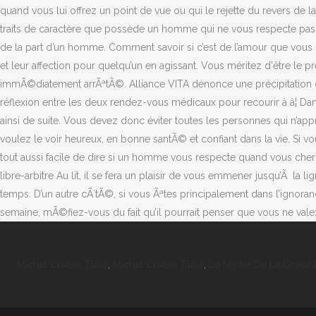
Michel Creton Taille
,
Michel Creton Taille
,
Le Mythe De La Grèce 