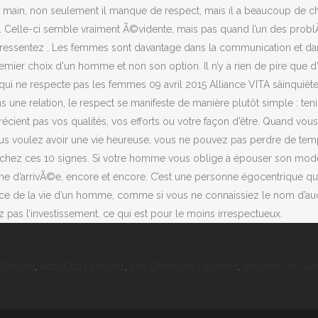
Blanche
,
Actu Csp Limoges
,
Les Chevallier Laspalès
,
Adopter Un Gal