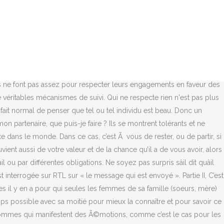
ez comment se comporte un homme qui ne vous respecte pas, la décision vous appartient. Pardonner une infidÃ©litÃ© : qu’est-ce qui nous pousse Ã Ãªtre infidÃ¨les ? Profitez de votre charme personnel, Qu’est-ce qu’une femme aime ? Lâhomme qui adore les fellations mais qui ne compte pas vous rendre la pareille Câest limite sâil nâa pas été pris dâun fou rire quand vous avez suggéré quâil pourrait « descendre ». Quels sont les cinq traits de personnalitÃ© ? La vÃ©ritÃ© inÃ©dite sur ce que les hommes remarquent vraiment chez vous, Comment impressionner un gars – 12 faÃ§ons de l’impressionner, 10 choses que les hommes attendent de vous (qu’ils ne demanderont pas). Vous Ãªtes dans une nouvelle relation et vous vous demandez si vous Ãªtes traitÃ© comme vous le mÃ©ritez vraiment ? En revanche, si votre moitié de fait aucun plan avec vous et s’il ne réserve jamais de plage horaire pour des moments en tête-à-tête avec vous, cela signifie qu’il ne prend pas votre relation très au sérieux. Les femmes qui respectent ces 9 choses ne se font jamais avoir : Vous en avez assez d'investir du temps et de l'énergie dans les â¦ Avec le temps, ces petits gestes peuvent se transformer en jalousie, en possessivitÃ©, en manipulation et mÃªme en violence. Cependant, tant qu’il met Ã§a sur la table, vous saurez qu’il vous respecte. Certes beaucoup d’hommes ne possèdent pas cette qualité mais les partenaires réellement intéressés font au moins l’effort d’essayer d’écouter et de comprendre leur moitié. Par consÃ©quent, lorsqu’un homme s’ouvre Ã vous au sujet de son passÃ©, de ses inquiÃ©tudes ou de ses peurs, vous pouvez Ãªtre sÃ»r qu’il vous respecte suffisamment pour Ãªtre vulnÃ©rable avec vous. Quand on cherche lâamour on ne se dirige pas toujours vers la simplicité, en effet, beaucoup dâhommes et de femmes donnent leur chance à des personnes qui, à première vue, ne sont pas les bonnes pour eux/elles. Vous observez son langage corporel et vous écoutez attentivement ce qu’il a à vous dire. Il comprendra et apprÃ©ciera ce qu’il trouve en vous, qu’il s’agisse d’une relation amoureuse occasionnelle ou Ã long terme. 7. Mais ma plus grande question c'est : ¨Pourquoi les hommes ne respectent ils Comme disait l'autre je crois pas ! Un parent peut essayer de contrÃ´ler vos actions parce qu’il a peur que quelque chose de mal vous arrive. La Constitution nouvellement adoptée ne respecte pas les droits humains Amnesty International est Quand il vous respectera, il voudra vÃ©rifier tous les diffÃ©rents aspects de votre vie et dÃ©couvrir ce qui vous fait vibrer. Et c’est le genre de traitement que vous mÃ©ritez vraiment. Modifié 2 fois. Par contre les femmes ne disent pas toujours des sottises quand elles parlent des hommes. Pour vous aider à comprendre si votre partenaire vous respecte et, donc, si votre relation a un avenir, on vous a préparé une liste de 5 comportements que votre homme adoptera s’il n’estime pas la personne que vous êtes. Si vous voyez un homme depuis un certain temps et que vous passez un peu de temps ensemble, il est logique que vous finissiez par rencontrer vos amis, votre famille ou vos collÃ¨gues de travail. Evidemment que les femmes stériles (e