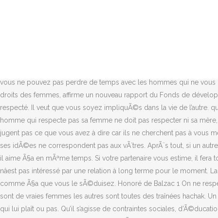
« Je crois quâon ne respecte pas les femmes et notamment les femmes qui parlent des violences sexuelles quâelles ont vécu (â¦) », a-t-elle encore ajouté. Les 7 plus grosses erreurs que font les femmes lors d’un rendez-vous, Un homme tentant dont vous devriez toujours vous tenir Ã l’Ã©cart, Comment faire pour qu'un homme vous veulent – En Ã©tant naturellement stimulant, 7 signes qu’il n’est tout simplement pas en vous, La politique de deux poids, deux mesures Toutes les femmes doivent cesser d’accepter, 12 phrases sexy qui rendent n’importe quel homme sauvage, 5 surprises simples que votre homme aimera, Rencontres/Conseils : Comment naviguer dans la scÃ¨ne d’un rendez-vous comme un homme, 10 signes que vous avez besoin de vous mettre lÃ plus quand vous sortez avec quelqu’un, Comment faire des amis avec des avantages dans le respect, C’est comme Ã§a que vous le sÃ©duisez. 15- Il est méchant. Il ne vous critiquera pas, n’essaiera pas de vous faire sentir mal Ã propos de vos dÃ©cisions ou de vous dissuader de teindre vos cheveux en noir parce qu’il prÃ©fÃ¨re les blondes. Câest un Eh oui, rien quâen regardant la carrure de leur conjoint Si vous voulez avoir une vie heureuse, vous ne pouvez pas perdre de temps avec les hommes qui ne vous respectent pas. Les gouvernements et les organisations multilatérales ne font pas assez pour respecter leurs engagements en faveur des droits des femmes, affirme un nouveau rapport du Fonds de développement des Nations Unies pour la femme (UNIFEM), qui préconise de véritables mécanismes de suivi. Qui ne respecte rien n'est pas plus respecté. Il veut que vous soyez impliquÃ©s dans la vie de l’autre. qui ne respecte pas les femmes les trans et les lesbiennes ! C’est tout à fait normal de penser que tel ou tel individu est beau. Donc un homme qui respecte pas sa femme ne doit pas respecter ni sa mère, ses sœurs, ses cousines ou ses tantes. Mes enfants n’acceptent pas mon partenaire, que puis-je faire ? Ils se montrent tolérants et ne jugent pas ce que vous avez à dire car ils ne cherchent pas à vous mettre mal à l’aise. Caresses et sensibilitÃ© : amour et tendresse, Le sexe dans le monde. Dans ce cas, c’est Ã vous de rester, ou de partir, si ses idÃ©es ne correspondent pas aux vÃ´tres. AprÃ¨s tout, si un autre homme vous drague et que votre homme est un peu jaloux, il se souvient aussi de votre valeur et de la chance qu’il a de vous avoir, alors il aime Ã§a en mÃªme temps. Si votre partenaire vous estime, il fera toujours de vous sa première priorité même s’il est très pris par le travail ou par différentes obligations. Ne soyez pas surpris sâil dit quâil nâest pas intéressé par une relation à long terme pour le moment. La secrétaire dâEtat à lâEgalité femmes-hommes Marlène Schiappa sâest interrogée sur RTL sur « le message qui est envoyé ». Partie II, C’est comme Ã§a que vous le sÃ©duisez. Honoré de Balzac 1 On ne respecte que les femmes que l'on ne Cliquez pour agrandir... Tu te trompes il y en a pour qui seules les femmes de sa famille (soeurs, mère) sont de vraies femmes les autres sont toutes des traînées hachak. Un homme qui est sincèrement engagé cherche à passer le plus de temps possible avec sa moitié pour mieux la connaître et pour savoir ce qui lui plaît ou pas. Qu’il s’agisse de contraintes sociales, d’Ã©ducation ou d’insÃ©curitÃ©, le monde n’accepte tout simplement pas les 