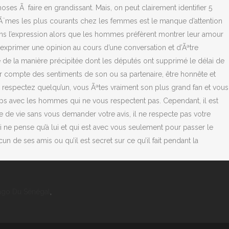
ago Du Sénégal
,