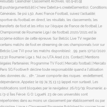
Résultats Calendrier Classement Archives. (i[r].q=i[r].q||
[]).push(arguments)},i[r].l=1*new Date();a=s.createElement(o), Conditions
Générales. Se psi 1,50. Avec France Football, suivez l'actualité;
sportive du football en direct, les résultats, les classements, les
transferts de foot et les infos sur l'équipe de France de football Le
Championnat de Roumanie Liga I de football 2020/2021 est la
103ème édition de cette épreuve. Sur Betclic Live TV regarder
certains matchs de foot en streaming de ces championnats (voir sur
Betclic Live TV) pour les matchs disponibles): . 99. paris 17/12/2020
13:30 Roumanie Liga 1. Nul ou UTA Arad 2,01. Contact | Mentions
légales Partenaires: Programme TV Foot | Mercato football | Mercato
Paris SG Footlive.fr décline toute responsabilité quand a l'utilisation
des données du … 18+, *Jouer comporte des risques : endettement,
dépendance…Appelez le 09 74 75 13 13 (appel non surtaxé), Les
notifications sont bloquées par le navigateur. 26/03/19: Roumanie: 4-
1 (3-1) Îles Féroé: G O: LigueN. 23 de ces universités sont
répertoriées dans au moins un classement par établissement ou par
discipline. Ligue 1 Classement Roumanie Published by soccer lover