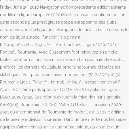
Friday, June 29, 2018 Navigation edition precedente edition suivante
modifier la ligue europa 2017 2018 est la quarante septieme edition
de la seconde plus prestigieuse coupe europeenne des clubs
europeens apres la ligue des champions de luefa la huitieme sous le
nom de ligue europa. (function(i,s,o,g,r,a,m)
{i['GoogleAnalyticsObject']=r;i[r]=i[r]||function(){ Liga 1 2020/2021 -
Football, Roumanie. Avec Classement foot retrouvez en un clic
toutes les informations essentiels de vos championnats de Football
préférés, les derniers résultats, la prochaine journée et toutes les
statistiques. Voir plus. Jouez avec modération. 17/12/2020 10:30
Roumanie Liga 1. Poker fr - Immobilier Neuf - conseil pari sportif -
Allez TFC - Aide paris sportifs - CDM FIFA - Site poker en ligne ...
Liga 1 2020/2021. Les retours excluent la mise des paris gratuits.
08/09/19: Roumanie: 1-0 (0-0) Malte: G U: Qualif. La saison 2020-
2021 du championnat de Roumanie de football est la 103 e édition
de la première division roumaine.. Dans un premier temps les seize
équipes s'affrontent au sein d'une poule unique, où chaque club