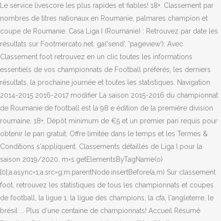
Le service livescore les plus rapides et fiables! 18+. Classement par
nombres de titres nationaux en Roumanie, palmares champion et
coupe de Roumanie. Casa Liga I (Roumanie) : Retrouvez par date les
résultats sur Footmercato.net. ga('send', 'pageview'); Avec
Classement foot retrouvez en un clic toutes les informations
essentiels de vos championnats de Football préférés, les derniers
résultats, la prochaine journée et toutes les statistiques. Navigation
2014-2015 2016-2017 modifier La saison 2015-2016 du championnat
de Roumanie de football est la 98 e édition de la première division
roumaine. 18+, Dépôt minimum de €5 et un premier pari requis pour
obtenir le pari gratuit. Offre limitée dans le temps et les Termes &
Conditions s'appliquent. Classements détaillés de Liga I pour la
saison 2019/2020. m=s.getElementsByTagName(o)
[0];a.async=1;a.src=g;m.parentNode.insertBefore(a,m) Sur classement
foot, retrouvez les statistiques de tous les championnats et coupes
de football, la ligue 1, la ligue des champions, la cfa, l'angleterre, le
brésil ... Plus d'une centaine de championnats! Accueil Résumé