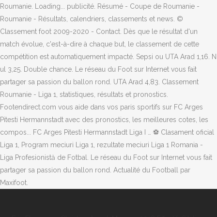
Roumanie. Loading... publicité. Résumé - Coupe de Roumanie -
Roumanie - Résultats, calendriers, classements et news. ©
Classement foot 2009-2020 - Contact. Dès que le résultat d'un
match évolue, c'est-à-dire à chaque but, le classement de cette
compétition est automatiquement impacté. Sepsi ou UTA Arad 1,16. N
ul 3,25. Double chance. Le réseau du Foot sur Internet vous fait
partager sa passion du ballon rond. UTA Arad 4,83. Classement
Roumanie - Liga 1, statistiques, résultats et pronostics.
Footendirect.com vous aide dans vos paris sportifs sur FC Arges
Pitesti Hermannstadt avec des pronostics, les meilleures cotes, les
compos... FC Arges Pitesti Hermannstadt Liga I … ⚽ Clasament oficial
Liga 1, Program meciuri Liga 1, rezultate meciuri Liga 1 Romania -
Liga Profesionistă de Fotbal. Le réseau du Foot sur Internet vous fait
partager sa passion du ballon rond. Actualité du Football par
Maxifoot.