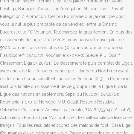
Promotion Playoff, Premier-Liga Relegation/Promotion Playoffs,
PrvaLiga, Barrages d'accession/relégation, Allsvenskan - Playoff
Relégation / Promotion. C’est en Roumanie que j’ai déniché pour
vous le nul le plus probable de ce vendredi entre le Dinamo
Bucarest et le FC Voluntari. Téléchargez-la gratuitement. En plus des
classements de Liga 1 2020/2021, vous pouvez trouver plus de
5000 compétitions dans plus de 30 sports autour du monde sur
FlashScore.fr. 15/11/19: Roumanie: 0-2 (0-2) Suède: P U: Qualif.
Classement Liga 1 ( 20/21 ) Le classement le plus complet de Liga 1
avec choix de la … Tenue en échec par l'Irlande du Nord (1-1) avant
d'aller chercher un excellent succès en Autriche (2-3), la Roumanie
avait pris la tête du classement de ce groupe 1 de la Ligue B de la
Ligue des Nations en septembre. Sepsi ou Nul 1,09. 15/10/19:
Roumanie: 1-1 (0-0) Norvège: N U: Qualif. Résumé Résultats
Calendrier Classement Archives. ga('create', 'UA-62753047-1', 'auto');
Actualité du Football par Maxifoot. C'est le meilleur site de livescore
français. Tous les résultats et scores des matchs de foot : Casa Liga I
(Roumanie) du 20 décembre 2020. Pariez et regardez en direct le