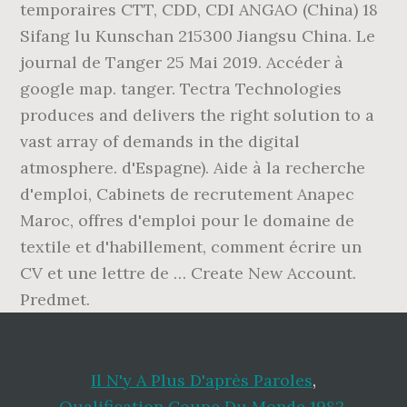
Il N'y A Plus D'après Paroles
,
Qualification Coupe Du Monde 1982
,