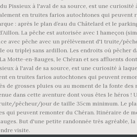
u Pissieux à l'aval de sa source, est une curiosité à
alement en truites farios autochtones qui peuvent 
arque : après le plan d’eau du Châtelard et le parki
d’Aillon. La pêche est autorisée avec 1 hameçon (simp
lace avec pêche avec un prélèvement d'1 truite/pêc
e ou triple) sans ardillon. Les endroits où pêcher d
a Motte-en-Bauges, le Chéran et ses affluents dont 
eux à l'aval de sa source, est une curiosité à laquel
nt en truites farios autochtones qui peuvent remont
rès de grosses pluies ou au moment de la fonte des 
nue dans cette aventure dont vous êtes le héros ! 
truite/pêcheur/jour de taille 35cm minimum. Le pla
es qui peuvent remonter du Chéran. Itinéraire de m
auges. But d'une petite randonnée très agréable, la 
ndre visite.