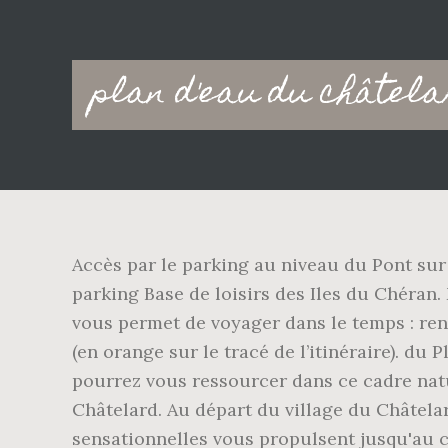
Main
plan d'eau du châtel
navigation
Accès par le parking au niveau du Pont sur l
parking Base de loisirs des Iles du Chéran
vous permet de voyager dans le temps : renc
(en orange sur le tracé de l’itinéraire). du 
pourrez vous ressourcer dans ce cadre natur
Châtelard. Au départ du village du Châtelar
sensationnelles vous propulsent jusqu'au 