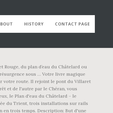
ABOUT
HISTORY
CONTACT PAGE
aret Rouge, du plan d’eau du Châtelard ou
a résurgence sous … Votre livre magique
otre route. Il rejoint le pont du Villaret
rêt et de l'autre par le Chéran, vous
ux, le Plan d'eau du Châtelard – le
 du Trient, trois installations sur rails
en trois temps. Description: But d'une