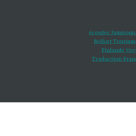
écouter Jamiroqu
Belfort Tourism
Finlande Vo
Traduction Fran
Footer