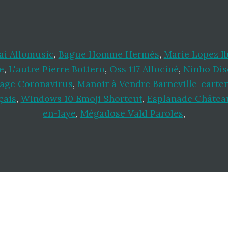
ai Allomusic
,
Bague Homme Hermès
,
Marie Lopez 
e
,
L'autre Pierre Bottero
,
Oss 117 Allociné
,
Ninho Dis
yage Coronavirus
,
Manoir à Vendre Barneville-carter
çais
,
Windows 10 Emoji Shortcut
,
Esplanade Châtea
en-laye
,
Mégadose Vald Paroles
,