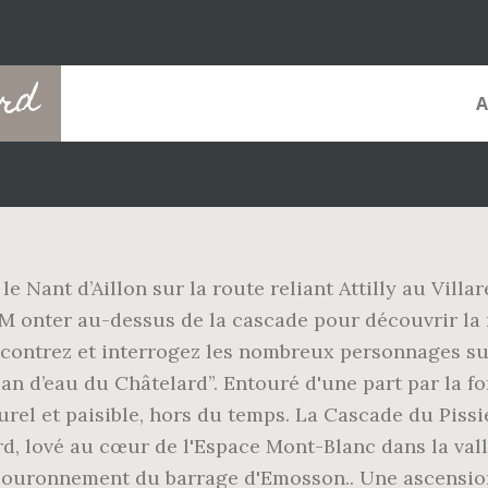
ard
e Nant d’Aillon sur la route reliant Attilly au Vill
. M onter au-dessus de la cascade pour découvrir l
ontrez et interrogez les nombreux personnages sur v
Plan d’eau du Châtelard”. Entouré d'une part par la fo
el et paisible, hors du temps. La Cascade du Pissie
d, lové au cœur de l'Espace Mont-Blanc dans la vallée
couronnement du barrage d'Emosson.. Une ascension 