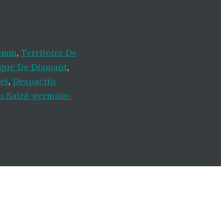
Ibmm
,
Territoire De
que De Diamant
,
et
,
Despacito
u Saint-germain-