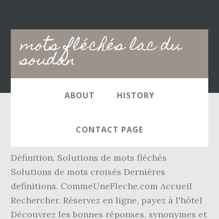
Main
mots fléchés lac du
navigation
soudan
ABOUT
HISTORY
Les solutions pour LAC AU SOUDAN de mots
CONTACT PAGE
fléchés et mots croisés. Recherche -
Définition. Solutions de mots fléchés
Solutions de mots croisés Dernières
definitions. CommeUneFleche.com Accueil
Rechercher. Réservez en ligne, payez à l'hôtel
Découvrez les bonnes réponses, synonymes et