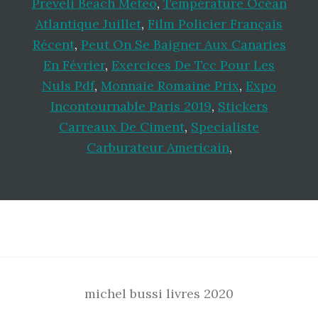
Preveli Beach Meteo
,
Température Océan
Atlantique Juillet
,
Film Policier Français
Récent
,
Peut On Se Baigner Aux Canaries
En Février
,
Exercices De Tcc Pour Les
Nuls Pdf
,
Monnaie Romaine Prix
,
Expo
Incontournable Paris 2019
,
Stickers
Carreaux De Ciment
,
Specialiste
Carburateur Americain
,
Footer
michel bussi livres 2020