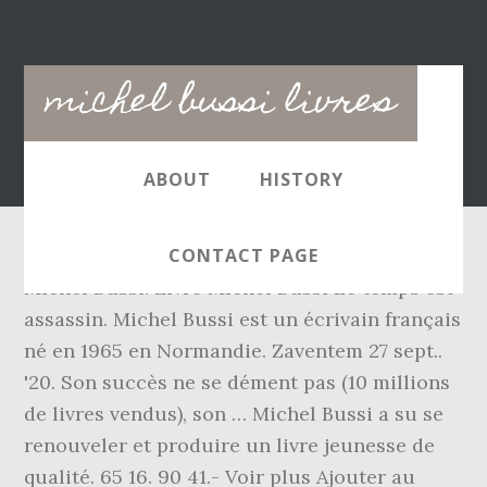
Main
michel bussi livres
navigation
ABOUT
HISTORY
CONTACT PAGE
Michel Bussi. Livre Michel Bussi Le temps est
assassin. Michel Bussi est un écrivain français
né en 1965 en Normandie. Zaventem 27 sept..
'20. Son succès ne se dément pas (10 millions
de livres vendus), son … Michel Bussi a su se
renouveler et produire un livre jeunesse de
qualité. 65 16. 90 41.- Voir plus Ajouter au