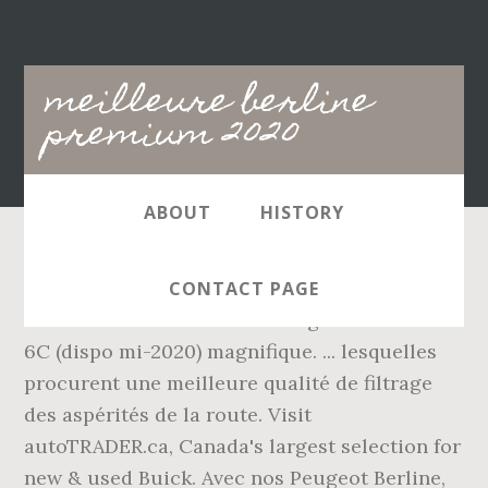
Main
meilleure berline
navigation
premium 2020
ABOUT
HISTORY
Dans le cadre de l’essai, la Giulia était une
CONTACT PAGE
finition Ti avec un coloris rouge Villa d’Este
6C (dispo mi-2020) magnifique. ... lesquelles
procurent une meilleure qualité de filtrage
des aspérités de la route. Visit
autoTRADER.ca, Canada's largest selection for
new & used Buick. Avec nos Peugeot Berline,