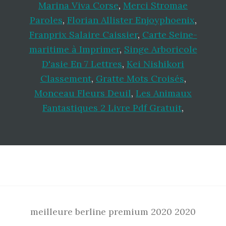
Marina Viva Corse
,
Merci Stromae
Paroles
,
Florian Allister Enjoyphoenix
,
Franprix Salaire Caissier
,
Carte Seine-
maritime à Imprimer
,
Singe Arboricole
D'asie En 7 Lettres
,
Kei Nishikori
Classement
,
Gratte Mots Croisés
,
Monceau Fleurs Deuil
,
Les Animaux
Fantastiques 2 Livre Pdf Gratuit
,
Footer
meilleure berline premium 2020 2020