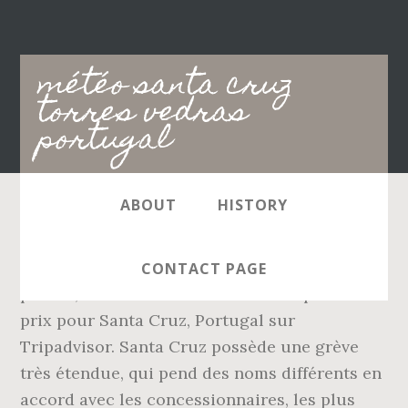
Main
météo santa cruz
navigation
torres vedras
portugal
ABOUT
HISTORY
Santa Cruz Beach (Torres Vedras): Superbe
côte - consultez 89 avis de voyageurs, 142
CONTACT PAGE
photos, les meilleures offres et comparez les
prix pour Santa Cruz, Portugal sur
Tripadvisor. Santa Cruz possède une grève
très étendue, qui pend des noms différents en
accord avec les concessionnaires, les plus