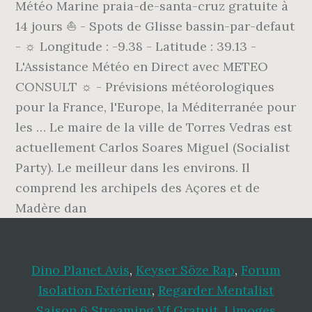
Météo Marine praia-de-santa-cruz gratuite à
14 jours ⛵ - Spots de Glisse bassin-par-defaut
- ☼ Longitude : -9.38 - Latitude : 39.13 -
L'Assistance Météo en Direct avec METEO
CONSULT ☼ - Prévisions météorologiques
pour la France, l'Europe, la Méditerranée pour
les … Le maire de la ville de Torres Vedras est
actuellement Carlos Soares Miguel (Socialist
Party). Le meilleur dans les environs. Il
comprend les archipels des Açores et de
Madère dan
Dino Planet Avis
,
Keyser Söze Rap
,
Forum
Isolation Extérieur
,
Regarder Mentalist
Saison 6 Streaming Vf Gratuit
,
Limoges