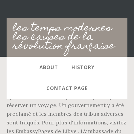
Main
les temps modernes
navigation
les causes de la
révolution française
ABOUT
HISTORY
MAXPPP / MAXPPP Amman. Beyrouth.
Lituanie. Retrouvez plus d'infos sur le site
CONTACT PAGE
Sputnik France Il n'est jamais trop tard pour
réserver un voyage. Un gouvernement y a été
proclamé et les membres des tribus adverses
sont traqués. Pour plus d'informations, visitez
les EmbassyPages de Libye . L'ambassade du