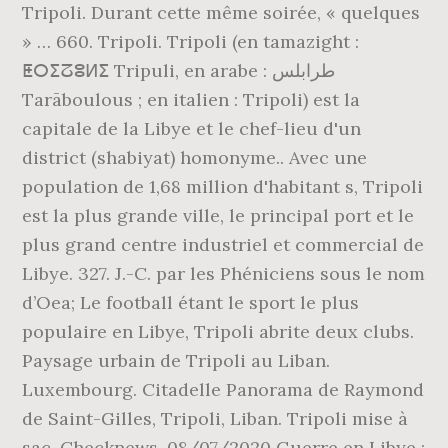
Tripoli. Durant cette même soirée, « quelques
» … 660. Tripoli. Tripoli (en tamazight :
ⵟⵔⵉⵒⵓⵍⵉ Tripuli, en arabe : طرابلس
Tarāboulous ; en italien : Tripoli) est la
capitale de la Libye et le chef-lieu d'un
district (shabiyat) homonyme.. Avec une
population de 1,68 million d'habitant s, Tripoli
est la plus grande ville, le principal port et le
plus grand centre industriel et commercial de
Libye. 327. J.-C. par les Phéniciens sous le nom
d’Oea; Le football étant le sport le plus
populaire en Libye, Tripoli abrite deux clubs.
Paysage urbain de Tripoli au Liban.
Luxembourg. Citadelle Panorama de Raymond
de Saint-Gilles, Tripoli, Liban. Tripoli mise à
sac. Checknews. 08/07/2020 Guerre en Libye :