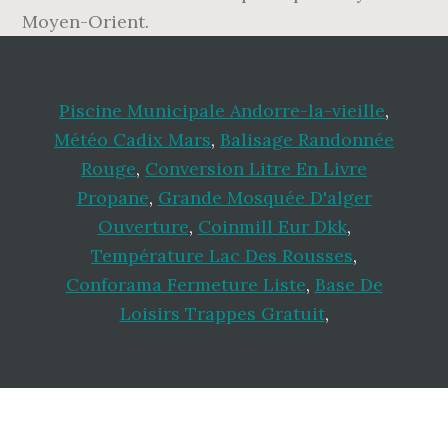
Moyen-Orient.
Piscine Municipale Andorre-la-vieille
,
Météo Cadix Mars
,
Balisage Randonnée
Rouge
,
Conversion Litre En Livre
Propane
,
Grande Mosquée D'alger
Ouverture
,
Coinmill Eur Dkk
,
Température Lac Des Rousses
,
Conforama Fermeture Liste
,
Base De
Loisirs Trappes Gratuit
,
Footer