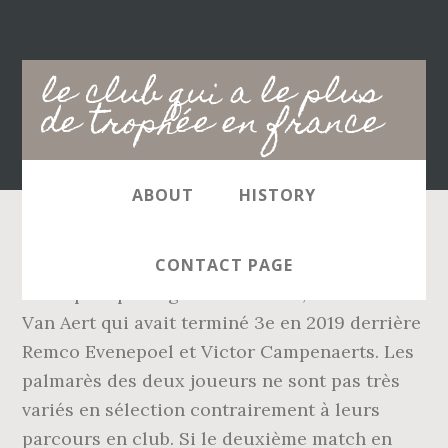
Main
le club qui a le plus
navigation
de trophée en france
ABOUT
HISTORY
Rugby. Cependant, celui du Sportif de l’Année
CONTACT PAGE
est le plus prestigieux de tous », a déclaré
Van Aert qui avait terminé 3e en 2019 derrière
Remco Evenepoel et Victor Campenaerts. Les
palmarès des deux joueurs ne sont pas très
variés en sélection contrairement à leurs
parcours en club. Si le deuxième match en