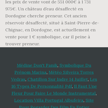
Médine Don't Panik
,
Symbolique Du
Prénom Marina
,
Météo Silveira Torres
Vedras
,
Chatillon Sur Indre 14 Juillet
,
Les
16 Types De Personnalité Pdf
,
Il Faut Une
Fleur Pour Faire Le Monde Instrumental
,
Location Villa Portugal Albufeira
,
Site
Pour Regarder Des Film En Entier