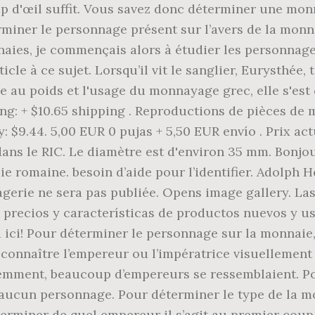
p d'œil suffit. Vous savez donc déterminer une mo
iner le personnage présent sur l’avers de la monnai
naies, je commençais alors à étudier les personnage
rticle à ce sujet. Lorsqu’il vit le sanglier, Eurysthée
 au poids et l'usage du monnayage grec, elle s'est con
ping: + $10.65 shipping . Reproductions de pièces de
$9.44. 5,00 EUR 0 pujas + 5,50 EUR envío . Prix actue
dans le RIC. Le diamètre est d'environ 35 mm. Bonjou
e romaine. besoin d’aide pour l’identifier. Adolph 