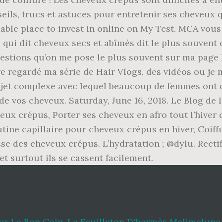
r Le Bon Coin
,
Le Feuilleton D'hermès Melimelune